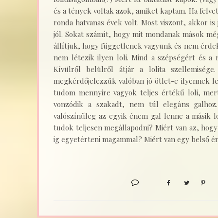
és a tények voltak azok, amiket kaptam. Ha felve
ronda hatvanas évek volt. Most viszont, akkor is j
jól. Sokat számít, hogy mit mondanak mások még
állítjuk, hogy függetlenek vagyunk és nem érdek
nem létezik ilyen loli. Mind a szépségért és a
Kívülről belülről átjár a lolita szellemiség
megkérdőjelezzük valóban jó ötlet-e ilyennek l
tudom mennyire vagyok teljes értékű loli, mer
vonzódik a szakadt, nem túl elegáns galhoz
valószínűleg az egyik énem gal lenne a másik l
tudok teljesen megállapodni? Miért van az, ho
ig egyetérteni magammal? Miért van egy belső é