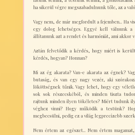
látunk semmi, a testünk semmi, a gondolataink 
ha sikerül végre megszabadulnunk tőle, az a való
Vagy nem, de már megfordult a fejemben... Ha vi
egy dolog lehetséges. Eggyé kell válnunk a t
állítanunk azt a rendet és harmóniát, ami akkor 
Aztán felvetődik a kérdés, hogy miért is kerü
kérdés, hogyan? Honnan?
Mi az ég akarata? Van-e akarata az égnek? Va
butaság, és van egy nagy vezér, aki szórakozá
lököttségnek tűnik. Vagy lehet, hogy egy véletle
sok sok részecskéból, és minden tiszta tud
rajtunk minden ilyen tökéletes? Miért tudunk il
véghez vinni? Hogy működik a testünk? Ho
megbecsülni, pedig ez a világ legprecízebb sze
Nem értem az egészet... Nem értem magamat,