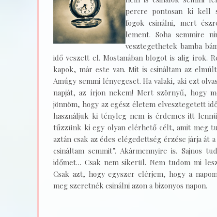
percre pontosan ki kell
fogok csinálni, mert és
lement. Soha semmire ni
vesztegethetek bamba bám
idő veszett el. Mostanában blogot is alig írok. 
kapok, már este van. Mit is csináltam az elmúl
Amúgy semmi lényegeset. Ha valaki, aki ezt olvas
napját, az írjon nekem! Mert szörnyű, hogy 
jönnöm, hogy az egész életem elvesztegetett idő 
használjuk ki tényleg nem is érdemes itt lenn
tűzzünk ki egy olyan elérhető célt, amit meg t
aztán csak az édes elégedettség érzése járja át 
csináltam semmit”. Akármennyire is. Sajnos tu
időmet… Csak nem sikerül. Nem tudom mi lesz
Csak azt, hogy egyszer elérjem, hogy a napom
meg szeretnék csinálni azon a bizonyos napon.