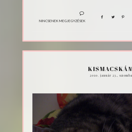
NINCSENEK MEGJEGYZÉSEK
KISMACSKÁM
2010. január 23., szomb