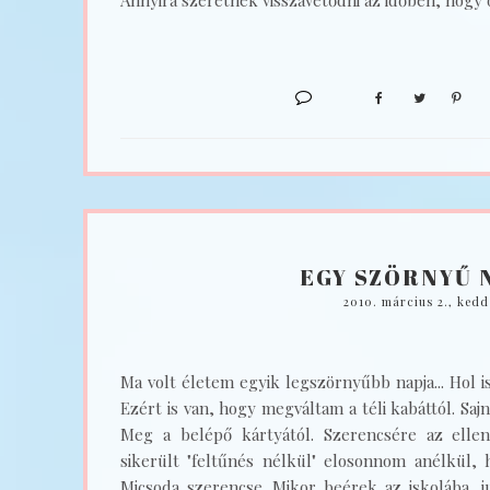
Annyira szeretnék visszavetődni az időben, hogy
EGY SZÖRNYŰ 
2010. március 2., kedd
Ma volt életem egyik legszörnyűbb napja... Hol is
Ezért is van, hogy megváltam a téli kabáttól. Sajn
Meg a belépő kártyától. Szerencsére az ellenő
sikerült "feltűnés nélkül" elosonnom anélkül,
Micsoda szerencse. Mikor beérek az iskolába, 