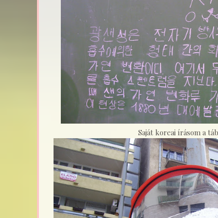
Saját koreai írásom a tá