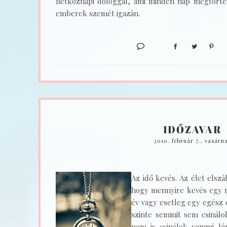
hétköznapi dologgal, ami minden nap megtörtén
emberek szemét igazán.
IDŐZAVAR
2010. február 7., vasárn
Az idő kevés. Az élet elszá
hogy mennyire kevés egy n
év vagy esetleg egy egész é
szinte semmit sem csinálo
nem is csinálok semmi lén