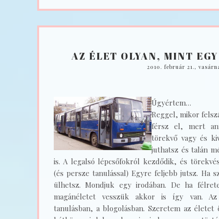
AZ ÉLET OLYAN, MINT EGY
2010. február 21., vasárn
Úgyértem…
Reggel, mikor felszá
férsz el, mert an
törekvő vagy és ki
juthatsz és talán mé
is. A legalsó lépcsőfokról kezdődik, és törekvés
(és persze tanulással) Egyre feljebb jutsz. Ha 
ülhetsz. Mondjuk egy irodában. De ha félre
magánéletet vesszük akkor is így van. Az
tanulásban, a blogolásban. Szeretem az életet 