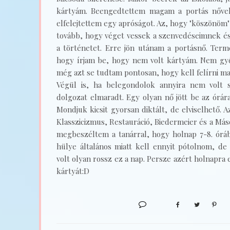
kártyám. Beengedtettem magam a portás nővel
elfelejtettem egy apróságot. Az, hogy "köszönöm"
tovább, hogy véget vessek a szenvedéseimnek 
a történetet. Erre jön utánam a portásnő. Term
hogy írjam be, hogy nem volt kártyám. Nem győ
még azt se tudtam pontosan, hogy kell felírni mag
Végül is, ha belegondolok annyira nem volt 
dolgozat elmaradt. Egy olyan nő jött be az órár
Mondjuk kicsit gyorsan diktált, de elviselhető. 
Klasszicizmus, Restauráció, Biedermeier és a M
megbeszéltem a tanárral, hogy holnap 7-8. órá
hülye általános miatt kell ennyit pótolnom, d
volt olyan rossz ez a nap. Persze azért holnapra 
kártyát:D