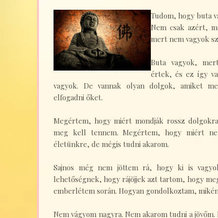
Tudom, hogy buta va
Nem csak azért, m
mert nem vagyok szí
Buta vagyok, me
értek, és ez így va
vagyok. De vannak olyan dolgok, amiket m
elfogadni őket.
Megértem, hogy miért mondják rossz dolgokra
meg kell tennem. Megértem, hogy miért ne
életünkre, de mégis tudni akarom.
Sajnos még nem jöttem rá, hogy ki is vagyok
lehetőségnek, hogy rájöjjek azt tartom, hogy meg
emberlétem során. Hogyan gondolkoztam, mikén
Nem vágyom nagyra. Nem akarom tudni a jövőm. 