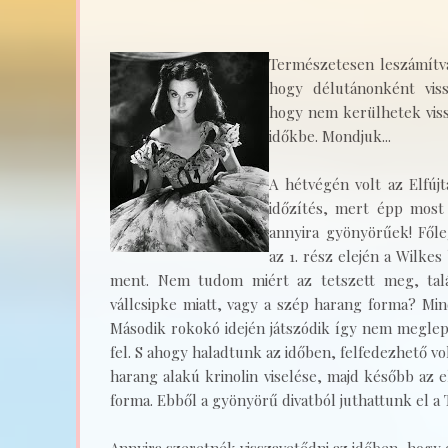
Természetesen leszámítv
hogy délutánonként viss
hogy nem kerülhetek viss
időkbe. Mondjuk...
A hétvégén volt az Elfújt
időzítés, mert épp most
annyira gyönyörűek! Főle
az 1. rész elején a Wilke
ment. Nem tudom miért az tetszett meg, talá
vállcsipke miatt, vagy a szép harang forma? Min
Második rokokó idején játszódik így nem megle
fel. S ahogy haladtunk az időben, felfedezhető volt
harang alakú krinolin viselése, majd később az e
forma. Ebből a gyönyörű divatból juthattunk el a T