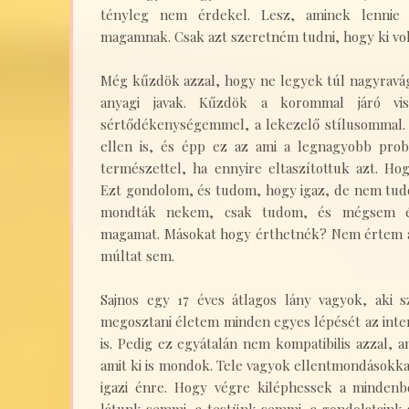
tényleg nem érdekel. Lesz, aminek lennie k
magamnak. Csak azt szeretném tudni, hogy ki vo
Még kűzdök azzal, hogy ne legyek túl nagyravá
anyagi javak. Kűzdök a korommal járó vis
sértődékenységemmel, a lekezelő stílusommal.
ellen is, és épp ez az ami a legnagyobb pro
természettel, ha ennyire eltaszítottuk azt. Ho
Ezt gondolom, és tudom, hogy igaz, de nem tud
mondták nekem, csak tudom, és mégsem é
magamat. Másokat hogy érthetnék? Nem értem a 
múltat sem.
Sajnos egy 17 éves átlagos lány vagyok, aki s
megosztani életem minden egyes lépését az inte
is. Pedig ez egyátalán nem kompatibilis azzal, a
amit ki is mondok. Tele vagyok ellentmondásokkal
igazi énre. Hogy végre kiléphessek a minden