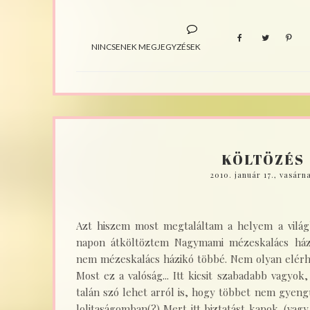
NINCSENEK MEGJEGYZÉSEK
KÖLTÖZÉS
2010. január 17., vasárn
Azt hiszem most megtaláltam a helyem a világb
napon átköltöztem Nagymami mézeskalács házik
nem mézeskalács házikó többé. Nem olyan elérh
Most ez a valóság... Itt kicsit szabadabb vagy
talán szó lehet arról is, hogy többet nem gye
lolitaságomban(?) Mert itt biztatást kapok. (vag