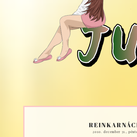
REINKARNÁC
2010. december 31., pént