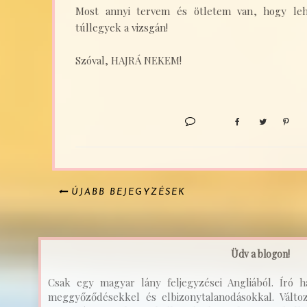
Most annyi tervem és ötletem van, hogy le
túllegyek a vizsgán!
Szóval, HAJRÁ NEKEM!
ÚJABB BEJEGYZÉSEK
Üdv a blogon!
Csak egy magyar lány feljegyzései Angliából. Író ha
meggyőződésekkel és elbizonytalanodásokkal. Válto