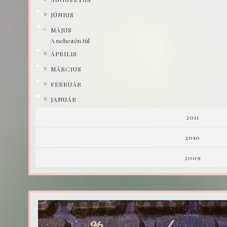
►
JÚNIUS
▼
MÁJUS
A nehezén túl
►
ÁPRILIS
►
MÁRCIUS
►
FEBRUÁR
►
JANUÁR
2011
2010
2009