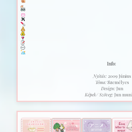
Info:
Nyitás:
2009 Június
Téma:
Személyes
Design:
Jun
Képek/ Szöveg:
Jun munk