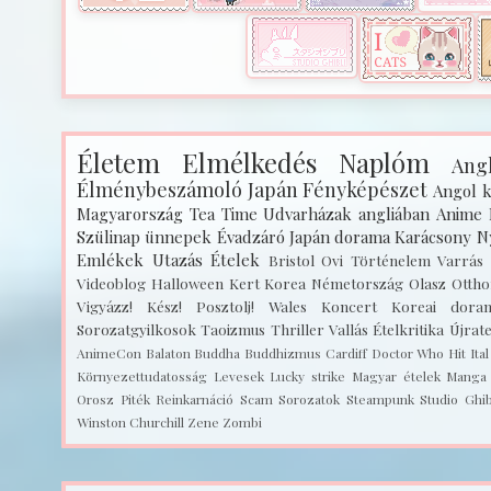
Életem
Elmélkedés
Naplóm
Angl
Élménybeszámoló
Japán
Fényképészet
Angol k
Magyarország
Tea Time
Udvarházak angliában
Anime
Szülinap
ünnepek
Évadzáró
Japán dorama
Karácsony
N
Emlékek
Utazás
Ételek
Bristol
Ovi
Történelem
Varrás
Videoblog
Halloween
Kert
Korea
Németország
Olasz
Ottho
Vigyázz! Kész! Posztolj!
Wales
Koncert
Koreai dora
Sorozatgyilkosok
Taoizmus
Thriller
Vallás
Ételkritika
Újrat
AnimeCon
Balaton
Buddha
Buddhizmus
Cardiff
Doctor Who
Hit
Ita
Környezettudatosság
Levesek
Lucky strike
Magyar ételek
Manga
Orosz
Piték
Reinkarnáció
Scam
Sorozatok
Steampunk
Studio Ghib
Winston Churchill
Zene
Zombi