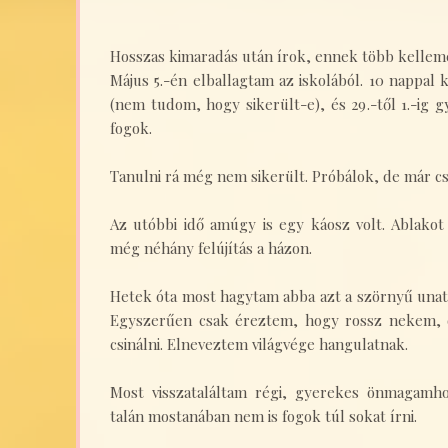
Hosszas kimaradás után írok, ennek több kelleme
Május 5.-én elballagtam az iskolából. 10 nappal 
(nem tudom, hogy sikerült-e), és 29.-től 1.-ig gy
fogok.
Tanulni rá még nem sikerült. Próbálok, de már csa
Az utóbbi idő amúgy is egy káosz volt. Ablakot
még néhány felújítás a házon.
Hetek óta most hagytam abba azt a szörnyű unat
Egyszerűen csak éreztem, hogy rossz nekem,
csinálni. Elneveztem világvége hangulatnak.
Most visszataláltam régi, gyerekes önmagamho
talán mostanában nem is fogok túl sokat írni.