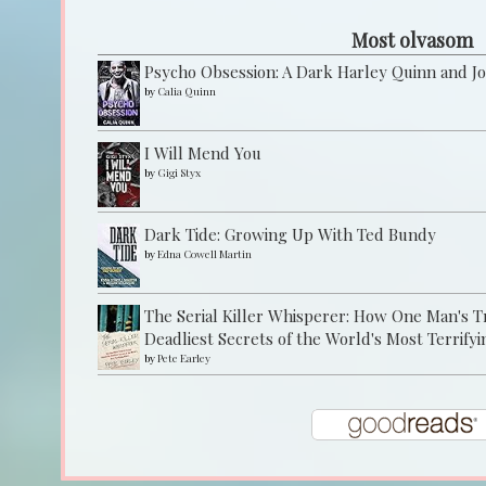
Most olvasom
Psycho Obsession: A Dark Harley Quinn and J
by
Calia Quinn
I Will Mend You
by
Gigi Styx
Dark Tide: Growing Up With Ted Bundy
by
Edna Cowell Martin
The Serial Killer Whisperer: How One Man's 
Deadliest Secrets of the World's Most Terrifyi
by
Pete Earley