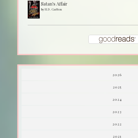
Satan's Affair
by
H.D. Carlton
2026
2025
2024
2023
2022
2021