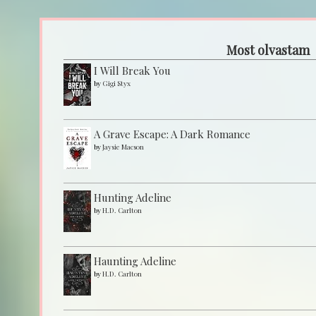
Most olvastam
I Will Break You
by
Gigi Styx
A Grave Escape: A Dark Romance
by
Jaysie Macson
Hunting Adeline
by
H.D. Carlton
Haunting Adeline
by
H.D. Carlton