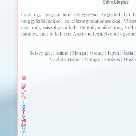
Üdv a blogon!
Csak egy magyar lány feljegyzései Angliából. Író ha
meggyőződésekkel és elbizonytalanodásokkal. Válto
amit még csiszolgatni kell. Dolgok, amiket meg kell t
minden, amit le kell írni. A szívem legmélyéből egyenest
Betsey girl | Anime | Manga | Otome | Japán | Ázsia |
Viselettörténet | Vintage | Fotózás | Utazás