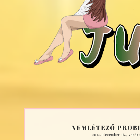
NEMLÉTEZŐ PROB
2012. december 16., vasár