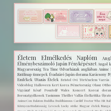
Életem
Elmélkedés
Naplóm
Angl
Élménybeszámoló
Japán
Fényképészet
Angol k
Magyarország
Tea Time
Udvarházak angliában
Anime
Szülinap
ünnepek
Évadzáró
Japán dorama
Karácsony
N
Emlékek
Utazás
Ételek
Bristol
Ovi
Történelem
Varrás
Videoblog
Halloween
Kert
Korea
Németország
Olasz
Ottho
Vigyázz! Kész! Posztolj!
Wales
Koncert
Koreai dora
Sorozatgyilkosok
Taoizmus
Thriller
Vallás
Ételkritika
Újrat
AnimeCon
Balaton
Buddha
Buddhizmus
Cardiff
Doctor Who
Hit
Ita
Környezettudatosság
Levesek
Lucky strike
Magyar ételek
Manga