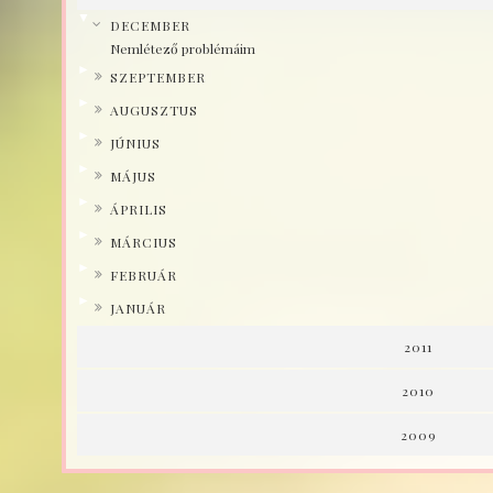
▼
DECEMBER
Nemlétező problémáim
►
SZEPTEMBER
►
AUGUSZTUS
►
JÚNIUS
►
MÁJUS
►
ÁPRILIS
►
MÁRCIUS
►
FEBRUÁR
►
JANUÁR
2011
2010
2009