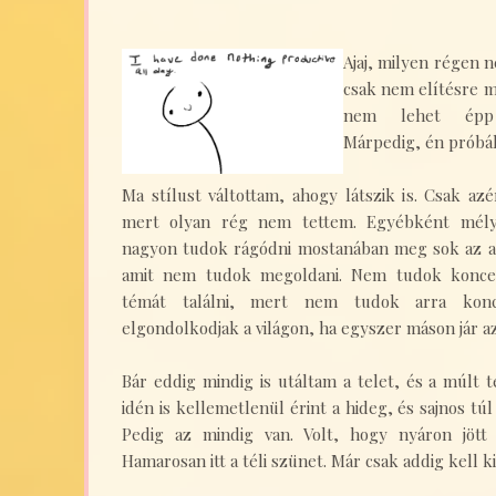
Ajaj, milyen régen n
csak nem elítésre m
nem lehet épp 
Márpedig, én próbál
Ma stílust váltottam, ahogy látszik is. Csak a
mert olyan rég nem tettem. Egyébként mél
nagyon tudok rágódni mostanában meg sok az ap
amit nem tudok megoldani. Nem tudok koncen
témát találni, mert nem tudok arra konc
elgondolkodjak a világon, ha egyszer máson jár 
Bár eddig mindig is utáltam a telet, és a múlt t
idén is kellemetlenül érint a hideg, és sajnos tú
Pedig az mindig van. Volt, hogy nyáron jött
Hamarosan itt a téli szünet. Már csak addig kell k