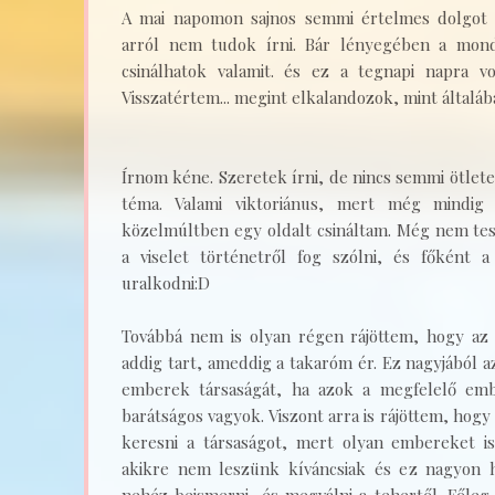
A mai napomon sajnos semmi értelmes dolgot 
arról nem tudok írni. Bár lényegében a mond
csinálhatok valamit. és ez a tegnapi napra vo
Visszatértem... megint elkalandozok, mint általáb
Írnom kéne. Szeretek írni, de nincs semmi ötlete
téma. Valami viktoriánus, mert még mindig
közelmúltben egy oldalt csináltam. Még nem tes
a viselet történetről fog szólni, és főként a
uralkodni:D
Továbbá nem is olyan régen rájöttem, hogy az a
addig tart, ameddig a takaróm ér. Ez nagyjából a
emberek társaságát, ha azok a megfelelő emb
barátságos vagyok. Viszont arra is rájöttem, h
keresni a társaságot, mert olyan embereket 
akikre nem leszünk kíváncsiak és ez nagyon 