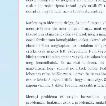
nehéz beismerni, és megválni a tehertől. Főleg,
csak a kapcsolat típusa torzul egyik másik fél 
szeretek megbántani, csak a tuskókat... esetleg.
Karácsonyra idén nem drága, és menő cuccot k
mennyiségben (de nem annyira drága, mint eg
Elkezdtem utána érdeklőni a vallások meg a mág
ezzel fordítottam komolyabbra. Sokat akarok ol
elmúlt héten megkaptam az irodalom dolgoz
értéke csak négyes lett. Szégyellem. Nem vagy
kifejezetten tudatlan ember vagyok. De valamihez
meg lemondhatok. Ez az első tanárom, aki 
magyarázni, hogy semmit ne értsek belőle. Ped
lehettem volna belőle zseni. Persze ha nem abb
ész se kémia. Annyira örülök, hogy annak vége. 
napom van, mert akkor tudom... rosszabb is lehetn
Mennyi probléma és milyen haszontalan go
problémáim tipikusan azok a problémák, amik