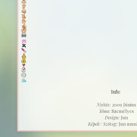
Info:
Nyitás:
2009 Június
Téma:
Személyes
Design:
Jun
Képek/ Szöveg:
Jun munk