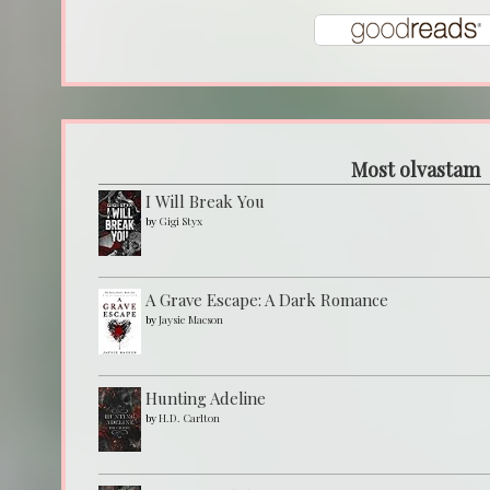
Most olvastam
I Will Break You
by
Gigi Styx
A Grave Escape: A Dark Romance
by
Jaysie Macson
Hunting Adeline
by
H.D. Carlton