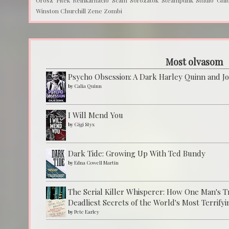
Orosz
Piték
Reinkarnáció
Scam
Sorozatok
Steampunk
Studio Ghib
Winston Churchill
Zene
Zombi
Most olvasom
Psycho Obsession: A Dark Harley Quinn and J
by
Calia Quinn
I Will Mend You
by
Gigi Styx
Dark Tide: Growing Up With Ted Bundy
by
Edna Cowell Martin
The Serial Killer Whisperer: How One Man's 
Deadliest Secrets of the World's Most Terrifyi
by
Pete Earley