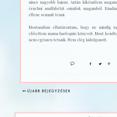
nincs nagyobb bajom. Aztán kikészítem magam 
érzelmi analfabétát csinálok magamból. Ráad
ellene semmit tenni.
Mostanában elhatároztam, hogy ne mindig ugy
elővettem mama harlequin könyveit. Most kezdtem
nem egészen tetszik. Nem elég kidolgozott.
ÚJABB BEJEGYZÉSEK