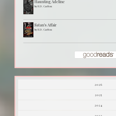
Haunting Adeline
by
H.D. Carlton
Satan's Affair
by
H.D. Carlton
2026
2025
2024
2023