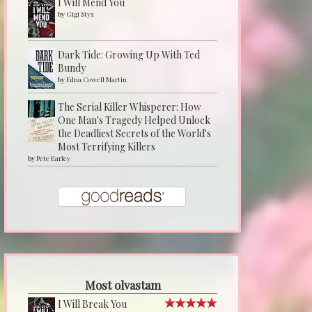
I Will Mend You
by
Gigi Styx
Dark Tide: Growing Up With Ted
Bundy
by
Edna Cowell Martin
The Serial Killer Whisperer: How
One Man's Tragedy Helped Unlock
the Deadliest Secrets of the World's
Most Terrifying Killers
by
Pete Earley
Most olvastam
I Will Break You