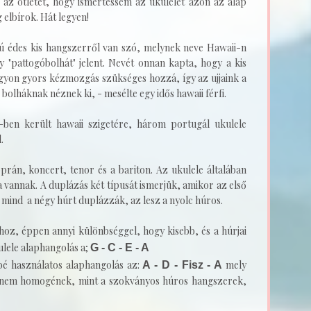
az ötletet, hogy ismertessem az ukulelét azon az alap
 elbírok. Hát legyen!
jú édes kis hangszerről van szó, melynek neve Hawaii-n
y "pattogóbolhát" jelent. Nevét onnan kapta, hogy a kis
gyon gyors kézmozgás szükséges hozzá, így az ujjaink a
olháknak néznek ki, - mesélte egy idős hawaii férfi.
-ben került hawaii szigetére, három portugál ukulele
l.
prán, koncert, tenor és a bariton. Az ukulele általában
vannak. A duplázás két típusát ismerjük, amikor az első
 mind a négy húrt duplázzák, az lesz a nyolc húros.
éhoz, éppen annyi különbséggel, hogy kisebb, és a húrjai
ulele alaphangolás a;
G - C - E - A
bé használatos alaphangolás az:
mely
A - D - Fisz - A
 nem homogének, mint a szokványos húros hangszerek,