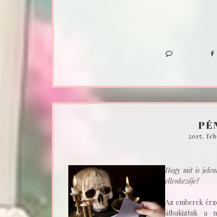
PÉ
2015. fe
Hogy mit is jelen
ellenkezője?
Az emberek érze
átbakiztuk a n