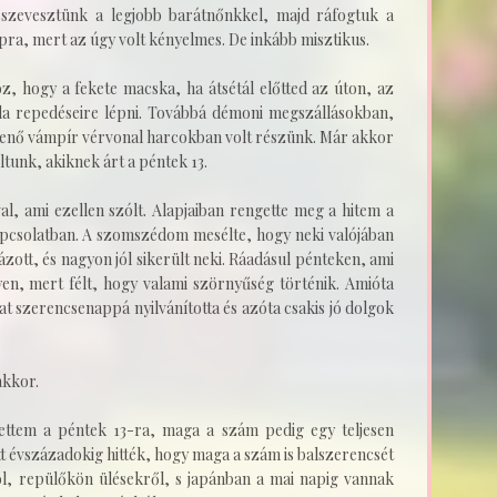
szevesztünk a legjobb barátnőnkkel, majd ráfogtuk a
pra, mert az úgy volt kényelmes. De inkább misztikus.
z, hogy a fekete macska, ha átsétál előtted az úton, az
rda repedéseire lépni. Továbbá démoni megszállásokban,
enő vámpír vérvonal harcokban volt részünk. Már akkor
ltunk, akiknek árt a péntek 13.
l, ami ezellen szólt. Alapjaiban rengette meg a hitem a
pcsolatban. A szomszédom mesélte, hogy neki valójában
ott, és nagyon jól sikerült neki. Ráadásul pénteken, ami
en, mert félt, hogy valami szörnyűség történik. Amióta
at szerencsenappá nyilvánította és azóta csakis jó dolgok
 akkor.
tettem a péntek 13-ra, maga a szám pedig egy teljesen
 évszázadokig hitték, hogy maga a szám is balszerencsét
l, repülőkön ülésekről, s japánban a mai napig vannak