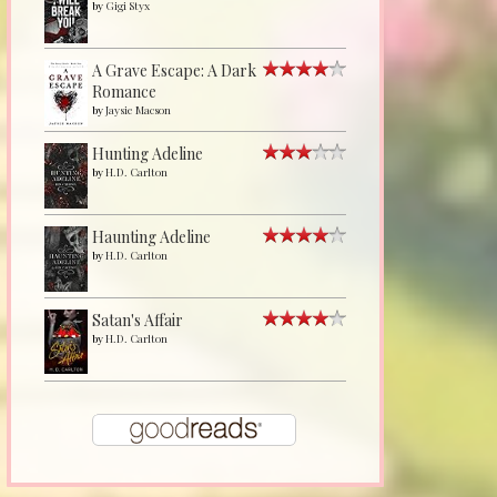
by
Gigi Styx
A Grave Escape: A Dark
Romance
by
Jaysie Macson
Hunting Adeline
by
H.D. Carlton
Haunting Adeline
by
H.D. Carlton
Satan's Affair
by
H.D. Carlton