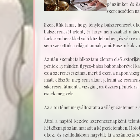
pénzünket és ös
szerencsétlen na
Szerettük hinni, hogy tényleg balszerencsét oko
balszerencsét jelent, és hogy nem szabad a já
farkasemberekkel való küzdelemben, és vérre m
sem szerettük a világot annak, ami. Boszorkák vo
Azután szembetalálkoztam életem első sztorijáva
péntek 13 minden ügyes-bajos babonakörével ka
ez a szerencseszáma, mert ő ezen a napon vizsgáz
miatt először meg sem akart jelenni az esemény
sikeresen átment a vizsgán, az összes péntek 13-
esnek meg vele.
Az a történet megváltoztatta a világnézetemet is
Attól a naptól kezdve szerencsenapként tekin
hétköznapi szám maradt a képzeletemben. Holott
okoz, és szállodákban hagyták ki a számozásbó