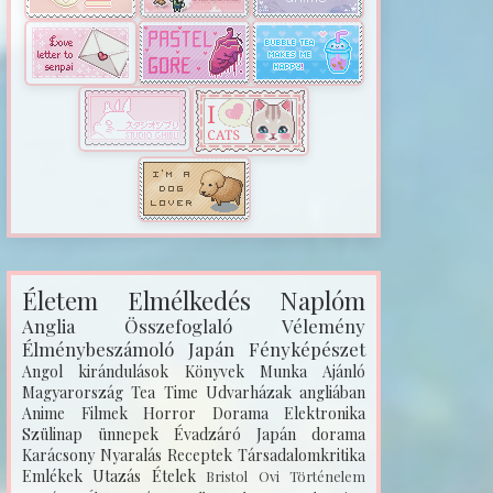
Életem
Elmélkedés
Naplóm
Anglia
Összefoglaló
Vélemény
Élménybeszámoló
Japán
Fényképészet
Angol kirándulások
Könyvek
Munka
Ajánló
Magyarország
Tea Time
Udvarházak angliában
Anime
Filmek
Horror
Dorama
Elektronika
Szülinap
ünnepek
Évadzáró
Japán dorama
Karácsony
Nyaralás
Receptek
Társadalomkritika
Emlékek
Utazás
Ételek
Bristol
Ovi
Történelem