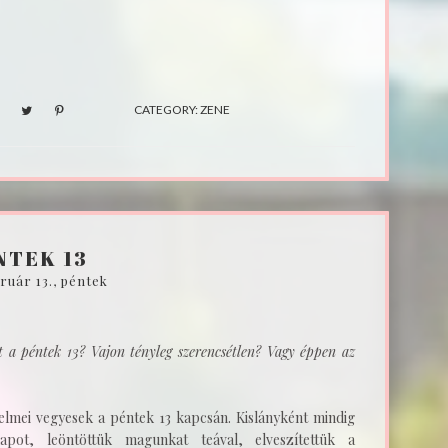
CATEGORY:
ZENE
NTEK 13
bruár 13., péntek
t a péntek 13? Vajon tényleg szerencsétlen? Vagy éppen az
lmei vegyesek a péntek 13 kapcsán. Kislányként mindig
apot, leöntöttük magunkat teával, elveszítettük a