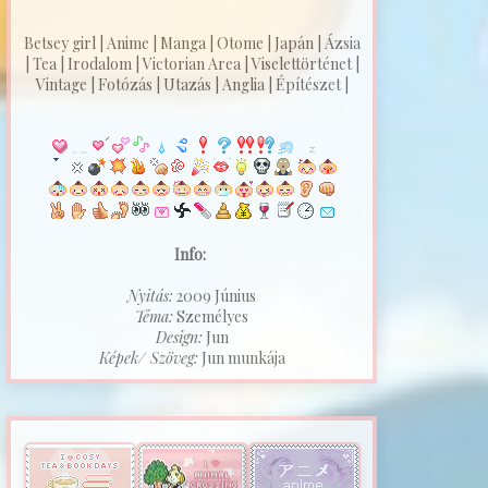
Betsey girl | Anime | Manga | Otome | Japán | Ázsia
| Tea | Irodalom | Victorian Area | Viselettörténet |
Vintage | Fotózás | Utazás | Anglia | Építészet |
Info:
Nyitás:
2009 Június
Téma:
Személyes
Design:
Jun
Képek/ Szöveg:
Jun munkája