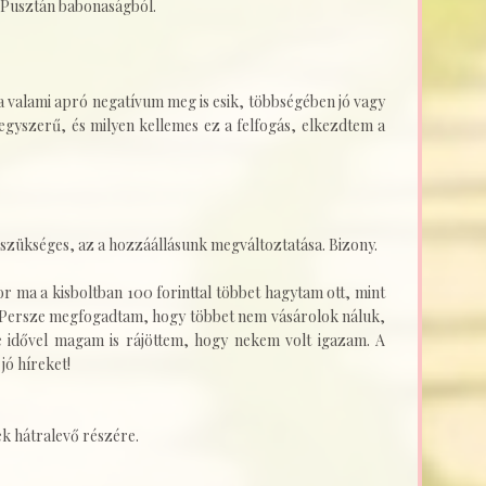
. Pusztán babonaságból.
 valami apró negatívum meg is esik, többségében jó vagy
egyszerű, és milyen kellemes ez a felfogás, elkezdtem a
 szükséges, az a hozzáállásunk megváltoztatása. Bizony.
r ma a kisboltban 100 forinttal többet hagytam ott, mint
t. Persze megfogadtam, hogy többet nem vásárolok náluk,
 idővel magam is rájöttem, hogy nekem volt igazam. A
jó híreket!
ek hátralevő részére.