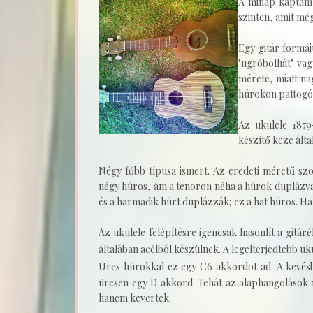
A minap kaptam 
szinten, amit még
Egy gitár formá
"ugróbolhát" vag
mérete, miatt na
húrokon pattogó b
Az ukulele 1879
készítő keze álta
Négy főbb típusa ismert. Az eredeti méretű szo
négy húros, ám a tenoron néha a húrok duplázva 
és a harmadik húrt duplázzák; ez a hat húros. Ha
Az ukulele felépítésre igencsak hasonlít a gitár
általában acélból készülnek. A legelterjedtebb uk
Üres húrokkal ez egy C6 akkordot ad. A kevés
üresen egy D akkord.
Tehát az alaphangolások
hanem kevertek.