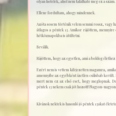
olyan hotelek, ahol nem található meg ez a szám
Ellene fordultam, ahogy mindennek.
Azóta sosem történik velem semmi rossz, vagy ha
átlagos a péntek 13. Amikor rájöttem, mennyire 
hétköznapokba is átültetni.
Beválik.
Rájöttem, hogy az egyetlen, ami a boldog élethez
Ezért nem is vettem kifejezetten magamra, amiko
amennyibe az egyébként ízetlen csilisbab kerül
mert nem ez az első eset, hogy meglopnak. De
péntek 13 nekem csak jót hozott! Nagyon-nagyon 
Kívánok nektek is hasonló jó péntek 13akat életet