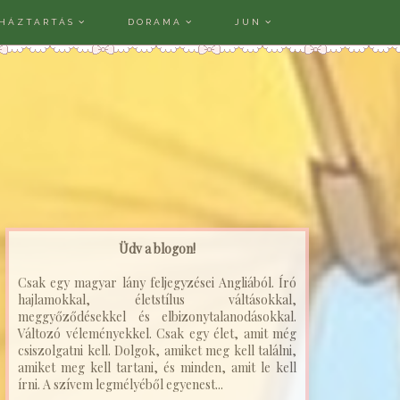
HÁZTARTÁS
DORAMA
JUN
Üdv a blogon!
Csak egy magyar lány feljegyzései Angliából. Író
hajlamokkal, életstílus váltásokkal,
meggyőződésekkel és elbizonytalanodásokkal.
Változó véleményekkel. Csak egy élet, amit még
csiszolgatni kell. Dolgok, amiket meg kell találni,
amiket meg kell tartani, és minden, amit le kell
írni. A szívem legmélyéből egyenest...