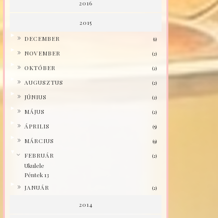
2016
2015
►
DECEMBER
(1)
►
NOVEMBER
(2)
►
OKTÓBER
(2)
►
AUGUSZTUS
(2)
►
JÚNIUS
(2)
►
MÁJUS
(2)
►
ÁPRILIS
(5)
►
MÁRCIUS
(9)
▼
FEBRUÁR
(2)
Ukulele
Péntek 13
►
JANUÁR
(2)
2014