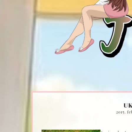
U
2015. fe