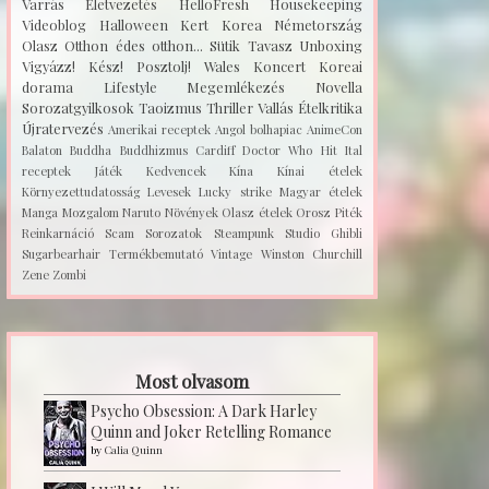
Varrás
Életvezetés
HelloFresh
Housekeeping
Videoblog
Halloween
Kert
Korea
Németország
Olasz
Otthon édes otthon...
Sütik
Tavasz
Unboxing
Vigyázz! Kész! Posztolj!
Wales
Koncert
Koreai
dorama
Lifestyle
Megemlékezés
Novella
Sorozatgyilkosok
Taoizmus
Thriller
Vallás
Ételkritika
Újratervezés
Amerikai receptek
Angol bolhapiac
AnimeCon
Balaton
Buddha
Buddhizmus
Cardiff
Doctor Who
Hit
Ital
receptek
Játék
Kedvencek
Kína
Kínai ételek
Környezettudatosság
Levesek
Lucky strike
Magyar ételek
Manga
Mozgalom
Naruto
Növények
Olasz ételek
Orosz
Piték
Reinkarnáció
Scam
Sorozatok
Steampunk
Studio Ghibli
Sugarbearhair
Termékbemutató
Vintage
Winston Churchill
Zene
Zombi
Most olvasom
Psycho Obsession: A Dark Harley
Quinn and Joker Retelling Romance
by
Calia Quinn