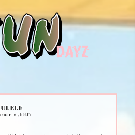
KULELE
bruár 16., hétfő