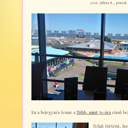
2016. július 8., péntek
Ez a bejegyzés lenne a
Több, mint 70 óra
című bej
Tehát történt, h