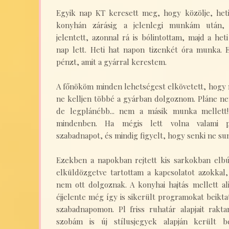
Egyik nap KT keresett meg, hogy közölje, he
konyhán zárásig a jelenlegi munkám után, 
jelentett, azonnal rá is bólintottam, majd a h
nap lett. Heti hat napon tizenkét óra munka. 
pénzt, amit a gyárral kerestem.
A főnököm minden lehetségest elkövetett, hogy 
ne kelljen többé a gyárban dolgoznom. Pláne nem 
de legplánébb... nem a másik munka mellett!
mindenben. Ha mégis lett volna valami p
szabadnapot, és mindig figyelt, hogy senki ne su
Ezekben a napokban rejtett kis sarkokban elbú
elküldözgetve tartottam a kapcsolatot azokkal,
nem ott dolgoznak. A konyhai hajtás mellett al
éjjelente még így is sikerült programokat beikta
szabadnapomon. Pl friss ruhatár alapjait rakt
szobám is új stílusjegyek alapján került be