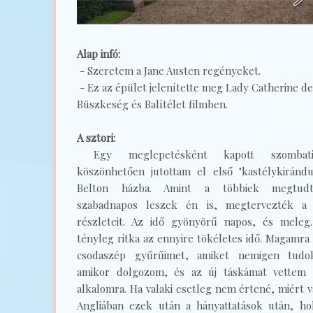
Alap infó:
- Szeretem a Jane Austen regényeket.
- Ez az épület jelenítette meg Lady Catherine de
Büszkeség és Balítélet filmben.
A sztori:
Egy meglepetésként kapott szombat
köszönhetően jutottam el első "kastélykirándu
Belton házba. Amint a többiek megtud
szabadnapos leszek én is, megtervezték a 
részleteit. Az idő gyönyörű napos, és meleg.
tényleg ritka az ennyire tökéletes idő. Magamra
csodaszép gyűrűimet, amiket nemigen tudo
amikor dolgozom, és az új táskámat vettem f
alkalomra. Ha valaki esetleg nem értené, miért
Angliában ezek után a hányattatások után, hol