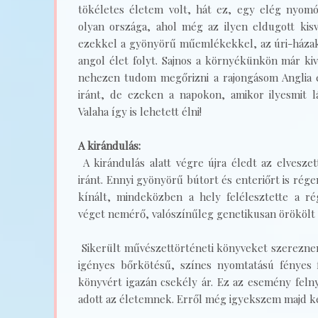
tökéletes életem volt, hát ez, egy elég nyomós
olyan országa, ahol még az ilyen eldugott kis
ezekkel a gyönyörű műemlékekkel, az úri-házakk
angol élet folyt. Sajnos a környékünkön már kiv
nehezen tudom megőrizni a rajongásom Anglia 
iránt, de ezeken a napokon, amikor ilyesmit l
Valaha így is lehetett élni!
A kirándulás:
A kirándulás alatt végre újra éledt az elvesze
iránt. Ennyi gyönyörű bútort és enteriőrt is rége
kínált, mindeközben a hely felélesztette a rég
véget nemérő, valószínűleg genetikusan örökölt
Sikerült művészettörténeti könyveket szereznem
igényes bőrkötésű, színes nyomtatású fényes f
könyvért igazán csekély ár. Ez az esemény felny
adott az életemnek. Erről még igyekszem majd kés