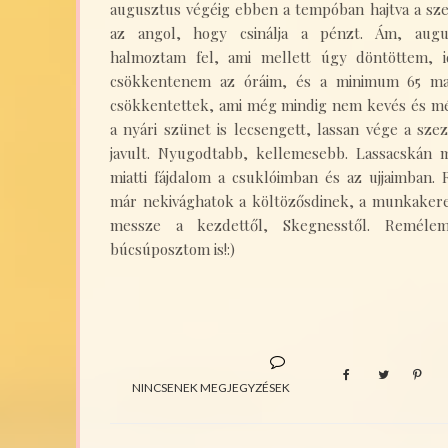
augusztus végéig ebben a tempóban hajtva a sze
az angol, hogy csinálja a pénzt. Ám, augu
halmoztam fel, ami mellett úgy döntöttem, i
csökkentenem az óráim, és a minimum 65 ma
csökkentettek, ami még mindig nem kevés és mé
a nyári szünet is lecsengett, lassan vége a sz
javult. Nyugodtabb, kellemesebb. Lassacskán m
miatti fájdalom a csuklóimban és az ujjaimban.
már nekivághatok a költözősdinek, a munkakeres
messze a kezdettől, Skegnesstől. Reméle
búcsúposztom is!:)
NINCSENEK MEGJEGYZÉSEK