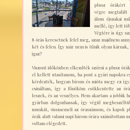
plusz órákért 
végre megtalált
álom éjszakai m
mellé, így lett t
Végtére is úgy sz
8 órás keresetnek felel meg, azaz majdnem anny
két és felen. Így már nem is tűnik olyan kárna
igaz?
Viszont időközben elkezdték szórni a plusz ór
el kellett utasítanom, ha pont a gyári napokra es
kérdezték, hogyan bírom és mióta megy ez így.
csináltam, így a főnököm csökkentette az ór
leszek, és az veszélyes. Nem akartam a jobbik 
gyárban dolgozhassak, így végül megbeszéltü
munkát, visszaemeli az óraszámom, és kapok pl
órák alatt valami napi három órára számítottam
voltam elégedett..