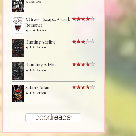
by
Gigi Styx
A Grave Escape: A Dark
Romance
by
Jaysie Macson
Hunting Adeline
by
H.D. Carlton
Haunting Adeline
by
H.D. Carlton
Satan's Affair
by
H.D. Carlton