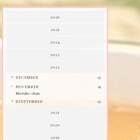
2026
2025
2024
2023
2022
►
DECEMBER
(2)
▼
NOVEMBER
(1)
Mieruko-chan
►
SZEPTEMBER
(2)
2021
2020
2019