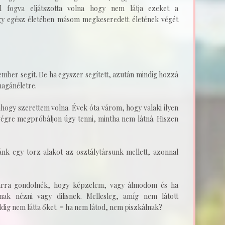
l fogva eljátszotta volna hogy nem látja ezeket a
ogy egész életében másom megkeseredett életének végét
ember segít. De ha egyszer segített, azután mindig hozzá
 magánéletre.
hogy szerettem volna. Évek óta várom, hogy valaki ilyen
végre megpróbáljon úgy tenni, mintha nem látná. Hiszen
ánk egy torz alakot az osztálytársunk mellett, azonnal
 arra gondolnék, hogy képzelem, vagy álmodom és ha
k nézni vagy dilisnek. Mellesleg, amíg nem látott
ddig nem látta őket. = ha nem látod, nem piszkálnak?