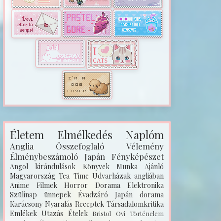
Életem
Elmélkedés
Naplóm
Anglia
Összefoglaló
Vélemény
Élménybeszámoló
Japán
Fényképészet
Angol kirándulások
Könyvek
Munka
Ajánló
Magyarország
Tea Time
Udvarházak angliában
Anime
Filmek
Horror
Dorama
Elektronika
Szülinap
ünnepek
Évadzáró
Japán dorama
Karácsony
Nyaralás
Receptek
Társadalomkritika
Emlékek
Utazás
Ételek
Bristol
Ovi
Történelem