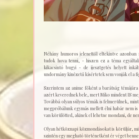
Néhány humoros jelenettől eltekintve azonban
tudok hova tenni, - hiszen ez a téma egyálta
kikacsintó bugyi - de ijesztgetés helyett ink
undormány kinézetű kísértetek sem vonják el a f
Szerintem az anime főként a barátság témájára
azért keverednek bele, mert Miko mindent IS meg
Továbbá olyan súlyos témák is felmerülnek, min
megpróbálunk egymás mellett élni habár nem is i
van körülötted, akinek el lehetne mondani, de ne
Olyan hétköznapi közmondásokat is körüljár, mint 
szintén egy megható történetként ér véget benne