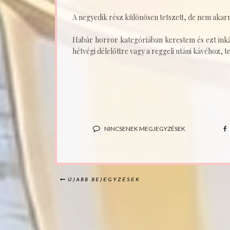
A negyedik rész különösen tetszett, de nem akar
Habár horror kategóriában kerestem és ezt inká
hétvégi délelőttre vagy a reggeli utáni kávéhoz, t
NINCSENEK MEGJEGYZÉSEK
ÚJABB BEJEGYZÉSEK