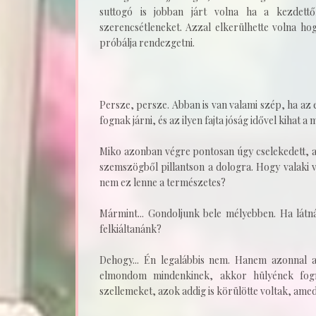
suttogó is jobban járt volna ha a kezdettő
szerencsétleneket. Azzal elkerülhette volna h
próbálja rendezgetni.
Persze, persze. Abban is van valami szép, ha az 
fognak járni, és az ilyen fajta jóság idővel kihat a
Miko azonban végre pontosan úgy cselekedett, a
szemszögből pillantson a dologra. Hogy valaki 
nem ez lenne a természetes?
Mármint... Gondoljunk bele mélyebben. Ha látn
felkiáltanánk?
Dehogy... Én legalábbis nem. Hanem azonnal
elmondom mindenkinek, akkor hülyének fogna
szellemeket, azok addig is körülötte voltak, ame