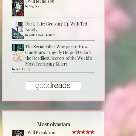
I Will Mend You
by
Gigi Styx
Dark Tide: Growing Up With Ted
Bundy
by
Edna Cowell Martin
The Serial Killer Whisperer: How
One Man's Tragedy Helped Unlock
the Deadliest Secrets of the World's
Most Terrifying Killers
by
Pete Earley
Most olvastam
I Will Break You