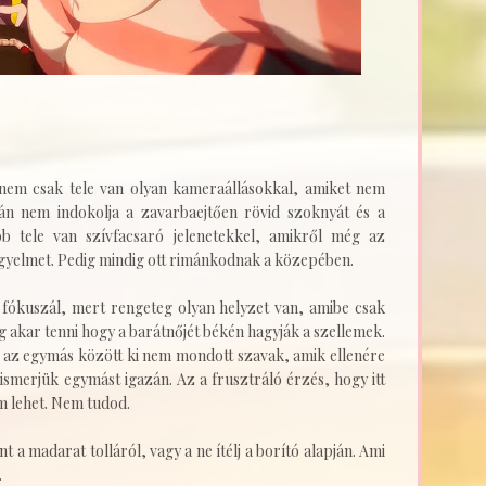
 nem csak tele van olyan kameraállásokkal, amiket nem
lán nem indokolja a zavarbaejtően rövid szoknyát és a
ább tele van szívfacsaró jelenetekkel, amikről még az
igyelmet. Pedig mindig ott rimánkodnak a közepében.
 fókuszál, mert rengeteg olyan helyzet van, amibe csak
 akar tenni hogy a barátnőjét békén hagyják a szellemek.
t az egymás között ki nem mondott szavak, amik ellenére
smerjük egymást igazán. Az a frusztráló érzés, hogy itt
m lehet. Nem tudod.
a madarat tolláról, vagy a ne ítélj a borító alapján. Ami
.