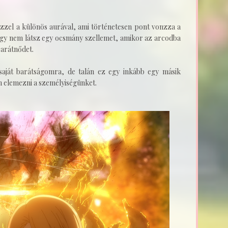
zzel a különös aurával, ami történetesen pont vonzza a
 hogy nem látsz egy ocsmány szellemet, amikor az arcodba
barátnődet.
a saját barátságomra, de talán ez egy inkább egy másik
m elemezni a személyiségünket.