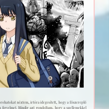
orohatokat néztem, irtóra idegesített, hogy a főszereplő
a figyelmet. Mindig azt gondoltam, hogy a szellemekkel