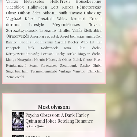
Varrás
Életvezetés
HelloFresh
Housekeeping
Videoblog
Halloween
Kert
Korea
Németország
Olasz
Otthon édes otthon...
Sütik
Tavasz
Unboxing
Vigyázz! Kész! Posztolj!
Wales
Koncert
Koreai
dorama
Lifestyle
Megemlékezés
Novella
Sorozatgyilkosok
Taoizmus
Thriller
Vallás
Ételkritika
Újratervezés
Amerikai receptek
Angol bolhapiac
AnimeCon
Balaton
Buddha
Buddhizmus
Cardiff
Doctor Who
Hit
Ital
receptek
Játék
Kedvencek
Kína
Kínai ételek
Környezettudatosság
Levesek
Lucky strike
Magyar ételek
Manga
Mozgalom
Naruto
Növények
Olasz ételek
Orosz
Piték
Reinkarnáció
Scam
Sorozatok
Steampunk
Studio Ghibli
Sugarbearhair
Termékbemutató
Vintage
Winston Churchill
Zene
Zombi
Most olvasom
Psycho Obsession: A Dark Harley
Quinn and Joker Retelling Romance
by
Calia Quinn