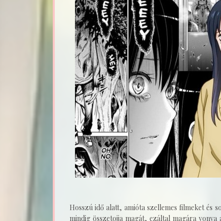
Hosszú idő alatt, amióta szellemes filmeket és s
mindig összetojja magát, ezáltal magára vonva 