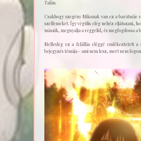
Talán.
Csakhogy szegény Mikonak van ez a barátnője e
szellemeket. Így végülis elég nehéz eljátszani,
mászik, megnyalja a reggelid, és megfogdossa a 
Mellesleg ez a felállás eléggé emlékeztetett 
bejegyzés témája - ami nem lesz, mert nem fogo