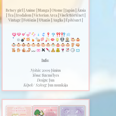
Betsey girl | Anime | Manga | Otome | Japán | Ázsia
| Tea | Irodalom | Victorian Area | Viselettörténet |
Vintage | Fotózás | Utazás | Anglia | Építészet |
Info:
Nyitás:
2009 Június
Téma:
Személyes
Design:
Jun
Képek/ Szöveg:
Jun munkája