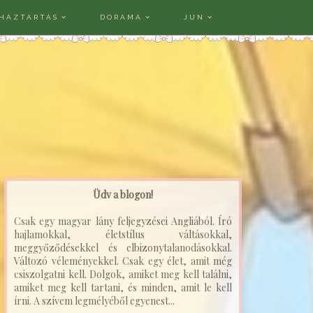
HÁZTARTÁS
DORAMA
JUN
Üdv a blogon!
Csak egy magyar lány feljegyzései Angliából. Író
hajlamokkal, életstílus váltásokkal,
meggyőződésekkel és elbizonytalanodásokkal.
Változó véleményekkel. Csak egy élet, amit még
csiszolgatni kell. Dolgok, amiket meg kell találni,
amiket meg kell tartani, és minden, amit le kell
írni. A szívem legmélyéből egyenest...