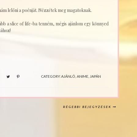
nám lelőni a poénját. Nézzétek meg magatoknak.
bb a slice of life-ba tenném, mégis ajánlom egy könnyed
eához!
CATEGORY:
AJÁNLÓ
,
ANIME
,
JAPÁN
RÉGEBBI BEJEGYZÉSEK