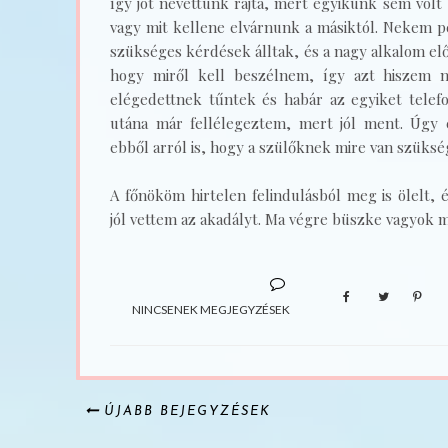
így jót nevettünk rajta, mert egyikünk sem volt 
vagy mit kellene elvárnunk a másiktól. Nekem p
szükséges kérdések álltak, és a nagy alkalom elő
hogy miről kell beszélnem, így azt hiszem 
elégedettnek tűntek és habár az egyiket telefo
utána már fellélegeztem, mert jól ment. Úgy
ebből arról is, hogy a szülőknek mire van szükség
A főnököm hirtelen felindulásból meg is ölelt,
jól vettem az akadályt. Ma végre büszke vagyok
NINCSENEK MEGJEGYZÉSEK
ÚJABB BEJEGYZÉSEK