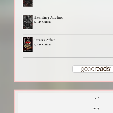
Haunting Adeline
by
H.D. Carlton
Satan's Affair
by
H.D. Carlton
2026
2025