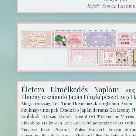
Képek/ Szöveg:
Jun munk
Életem
Elmélkedés
Naplóm
Angl
Élménybeszámoló
Japán
Fényképészet
Angol k
Magyarország
Tea Time
Udvarházak angliában
Anime
Szülinap
ünnepek
Évadzáró
Japán dorama
Karácsony
N
Emlékek
Utazás
Ételek
Bristol
Ovi
Történelem
Varrás
Videoblog
Halloween
Kert
Korea
Németország
Olasz
Ottho
Vigyázz! Kész! Posztolj!
Wales
Koncert
Koreai dora
Sorozatgyilkosok
Taoizmus
Thriller
Vallás
Ételkritika
Újrat