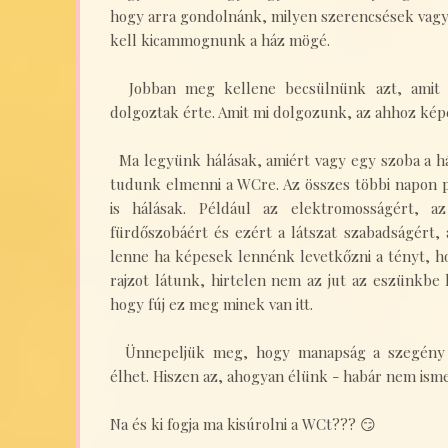
hogy arra gondolnánk, milyen szerencsések vag
kell kicammognunk a ház mögé.
Jobban meg kellene becsülnünk azt, amit k
dolgoztak érte. Amit mi dolgozunk, az ahhoz ké
Ma legyünk hálásak, amiért vagy egy szoba a há
tudunk elmenni a WCre. Az összes többi napon 
is hálásak. Például az elektromosságért, az
fürdőszobáért és ezért a látszat szabadságért,
lenne ha képesek lennénk levetkőzni a tényt, 
rajzot látunk, hirtelen nem az jut az eszünkb
hogy fúj ez meg minek van itt.
Ünnepeljük meg, hogy manapság a szegény i
élhet. Hiszen az, ahogyan élünk - habár nem isme
Na és ki fogja ma kisúrolni a WCt??? 😏