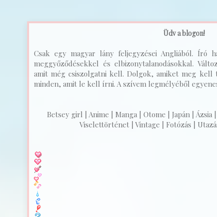
Üdv a blogon!
Csak egy magyar lány feljegyzései Angliából. Író ha
meggyőződésekkel és elbizonytalanodásokkal. Válto
amit még csiszolgatni kell. Dolgok, amiket meg kell t
minden, amit le kell írni. A szívem legmélyéből egyenest
Betsey girl | Anime | Manga | Otome | Japán | Ázsia |
Viselettörténet | Vintage | Fotózás | Utazás