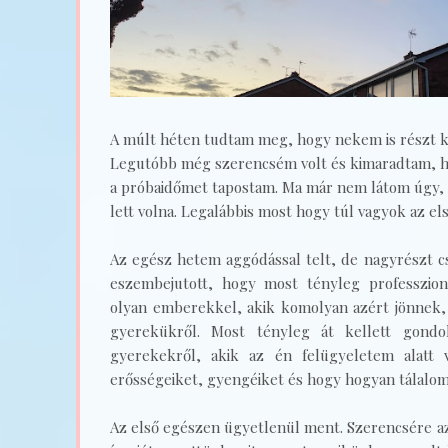
A múlt héten tudtam meg, hogy nekem is részt k
Legutóbb még szerencsém volt és kimaradtam, 
a próbaidőmet tapostam. Ma már nem látom úgy,
lett volna. Legalábbis most hogy túl vagyok az el
Az egész hetem aggódással telt, de nagyrészt c
eszembejutott, hogy most tényleg professzion
olyan emberekkel, akik komolyan azért jönnek,
gyerekükről. Most tényleg át kellett gon
gyerekekről, akik az én felügyeletem alatt 
erősségeiket, gyengéiket és hogy hogyan tálalom
Az első egészen ügyetlenül ment. Szerencsére az 