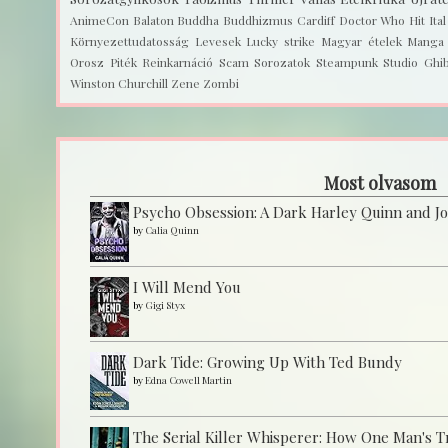
AnimeCon
Balaton
Buddha
Buddhizmus
Cardiff
Doctor Who
Hit
Ita
Környezettudatosság
Levesek
Lucky strike
Magyar ételek
Manga
Orosz
Piték
Reinkarnáció
Scam
Sorozatok
Steampunk
Studio Ghib
Winston Churchill
Zene
Zombi
Most olvasom
Psycho Obsession: A Dark Harley Quinn and J
by
Calia Quinn
I Will Mend You
by
Gigi Styx
Dark Tide: Growing Up With Ted Bundy
by
Edna Cowell Martin
The Serial Killer Whisperer: How One Man's 