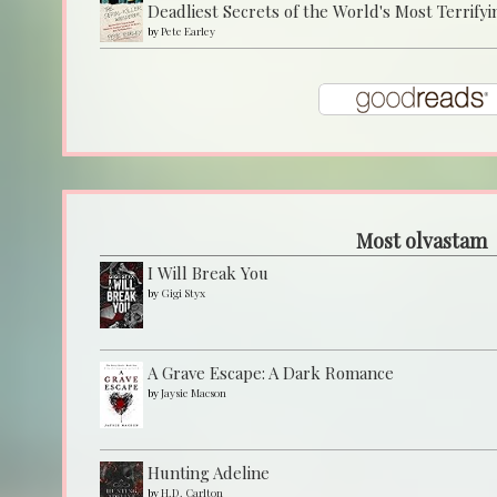
Deadliest Secrets of the World's Most Terrifyi
by
Pete Earley
Most olvastam
I Will Break You
by
Gigi Styx
A Grave Escape: A Dark Romance
by
Jaysie Macson
Hunting Adeline
by
H.D. Carlton