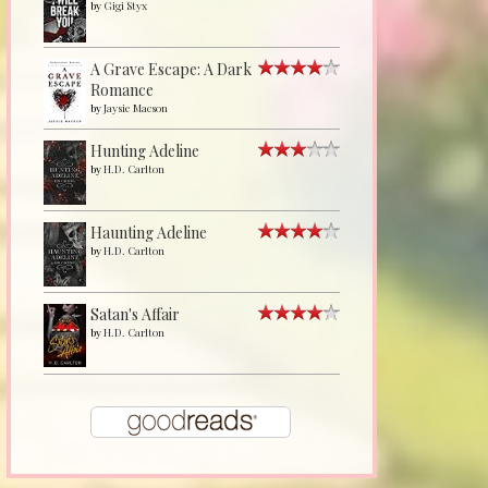
by
Gigi Styx
A Grave Escape: A Dark
Romance
by
Jaysie Macson
Hunting Adeline
by
H.D. Carlton
Haunting Adeline
by
H.D. Carlton
Satan's Affair
by
H.D. Carlton