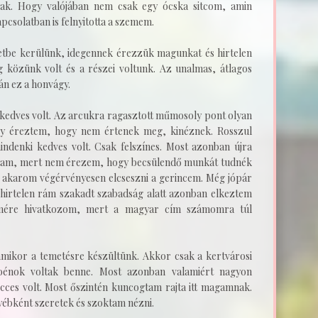
nak. Hogy valójában nem csak egy ócska sitcom, amin
pcsolatban is felnyitotta a szemem.
etbe kerülünk, idegennek érezzük magunkat és hirtelen
 közünk volt és a részei voltunk. Az unalmas, átlagos
lán ez a honvágy.
edves volt. Az arcukra ragasztott műmosoly pont olyan
y éreztem, hogy nem értenek meg, kinéznek. Rosszul
denki kedves volt. Csak felszínes. Most azonban újra
adtam, mert nem érezem, hogy becsülendő munkát tudnék
m akarom végérvényesen elcseszni a gerincem. Még jópár
a hirtelen rám szakadt szabadság alatt azonban elkeztem
címére hivatkozom, mert a magyar cím számomra túl
amikor a temetésre készültünk. Akkor csak a kertvárosi
poénok voltak benne. Most azonban valamiért nagyon
icces volt. Most őszintén kuncogtam rajta itt magamnak.
gyébként szeretek és szoktam nézni.