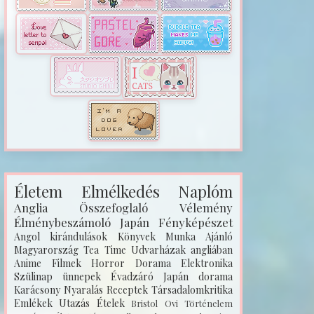
Életem
Elmélkedés
Naplóm
Anglia
Összefoglaló
Vélemény
Élménybeszámoló
Japán
Fényképészet
Angol kirándulások
Könyvek
Munka
Ajánló
Magyarország
Tea Time
Udvarházak angliában
Anime
Filmek
Horror
Dorama
Elektronika
Szülinap
ünnepek
Évadzáró
Japán dorama
Karácsony
Nyaralás
Receptek
Társadalomkritika
Emlékek
Utazás
Ételek
Bristol
Ovi
Történelem