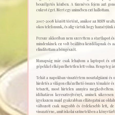
beszélgetés közben. A tizenéves fejem azt gondo
cukrot éget. Mert egy animében ezt hallottam.
2007-2008 között történt, amikor az MSN uralta
okos telefonunk, és alig vártuk hogy hazaérjünk
Persze akkoriban nem szerettem a startlapot és 
mindenkinek ez volt beállítva kezdőlapnak és az
elindítottam a böngészőt.
Manapság már csak lehajtom a laptopot és ot
gépekkel elképzelhetetlen lett volna. Rengeteg ár
Tehát a napokban vissztértem nosztalgiázni és olt
hirdetés a világon elkézelhető összes témakör é
tetszett, most hirtelen annyira megkedveltem
időhatáros keresztrejtvényt, aminek sikeresen 
igyekszem majd gyakrabban ellátogatni az oldal
változott csak nagyobb és érdekesebb lett, de 
visszatérne, amit iskolai szünetekben a könyvtá