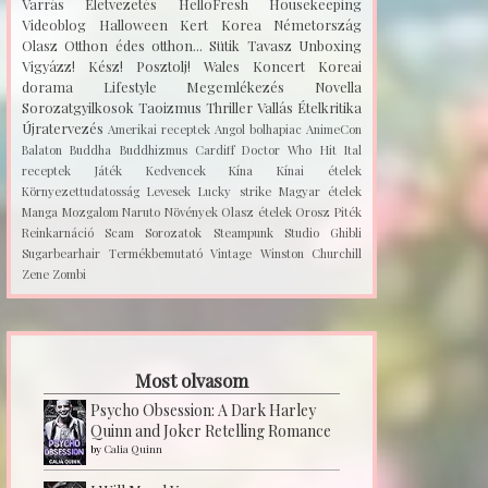
Varrás
Életvezetés
HelloFresh
Housekeeping
Videoblog
Halloween
Kert
Korea
Németország
Olasz
Otthon édes otthon...
Sütik
Tavasz
Unboxing
Vigyázz! Kész! Posztolj!
Wales
Koncert
Koreai
dorama
Lifestyle
Megemlékezés
Novella
Sorozatgyilkosok
Taoizmus
Thriller
Vallás
Ételkritika
Újratervezés
Amerikai receptek
Angol bolhapiac
AnimeCon
Balaton
Buddha
Buddhizmus
Cardiff
Doctor Who
Hit
Ital
receptek
Játék
Kedvencek
Kína
Kínai ételek
Környezettudatosság
Levesek
Lucky strike
Magyar ételek
Manga
Mozgalom
Naruto
Növények
Olasz ételek
Orosz
Piték
Reinkarnáció
Scam
Sorozatok
Steampunk
Studio Ghibli
Sugarbearhair
Termékbemutató
Vintage
Winston Churchill
Zene
Zombi
Most olvasom
Psycho Obsession: A Dark Harley
Quinn and Joker Retelling Romance
by
Calia Quinn