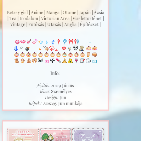
Betsey girl | Anime | Manga | Otome | Japán | Ázsia
| Tea | Irodalom | Victorian Area | Viselettörténet |
Vintage | Fotózás | Utazás | Anglia | Építészet |
Info:
Nyitás:
2009 Június
Téma:
Személyes
Design:
Jun
Képek/ Szöveg:
Jun munkája