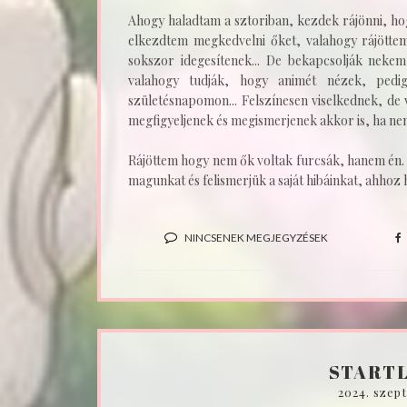
Ahogy haladtam a sztoriban, kezdek rájönni, ho
elkezdtem megkedvelni őket, valahogy rájöttem
sokszor idegesítenek... De bekapcsolják nekem
valahogy tudják, hogy animét nézek, pedi
születésnapomon... Felszínesen viselkednek, de v
megfigyeljenek és megismerjenek akkor is, ha n
Rájöttem hogy nem ők voltak furcsák, hanem én.
magunkat és felismerjük a saját hibáinkat, ahhoz
NINCSENEK MEGJEGYZÉSEK
START
2024. szep