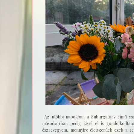
Az utóbbi napokban a Suburgatory című sor
másodsorban pedig kissé el is gondolkodtat
észrevegyem, mennyire életszerűek ezek a ret