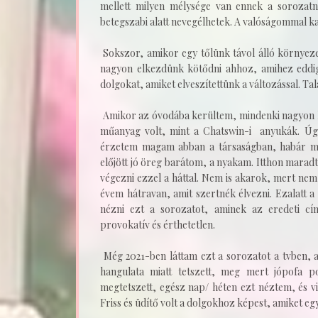
mellett milyen mélysége van ennek a sorozat
betegszabi alatt nevegélhetek. A valóságommal ka
Sokszor, amikor egy tőlünk távol álló környez
nagyon elkezdünk kötődni ahhoz, amihez eddig
dolgokat, amiket elveszítettünk a változással. Ta
Amikor az óvodába kerültem, mindenki nagyon k
műanyag volt, mint a Chatswin-i anyukák. Úg
érzetem magam abban a társaságban, habár min
előjött jó öreg barátom, a nyakam. Itthon mar
végezni ezzel a háttal. Nem is akarok, mert ne
évem hátravan, amit szertnék élvezni. Ezalatt 
nézni ezt a sorozatot, aminek az eredeti 
provokatív és érthetetlen.
Még 2021-ben láttam ezt a sorozatot a tvben, 
hangulata miatt tetszett, meg mert jópofa 
megtetszett, egész nap/ héten ezt néztem, és v
Friss és üdítő volt a dolgokhoz képest, amiket e