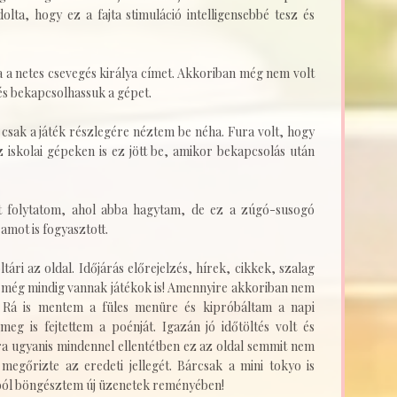
lta, hogy ez a fajta stimuláció intelligensebbé tesz és
 a netes csevegés királya címet. Akkoriban még nem volt
 és bekapcsolhassuk a gépet.
csak a játék részlegére néztem be néha. Fura volt, hogy
 iskolai gépeken is ez jött be, amikor bekapcsolás után
t folytatom, ahol abba hagytam, de ez a zúgó-susogó
amot is fogyasztott.
ári az oldal. Időjárás előrejelzés, hírek, cikkek, szalag
s még mindig vannak játékok is! Amennyire akkoriban nem
. Rá is mentem a füles menüre és kipróbáltam a napi
meg is fejtettem a poénját. Igazán jó időtöltés volt és
ra ugyanis mindennel ellentétben ez az oldal semmit nem
megőrizte az eredeti jellegét. Bárcsak a mini tokyo is
rból böngésztem új üzenetek reményében!