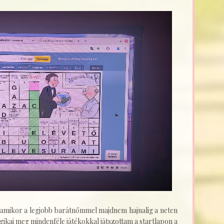
 amikor a legjobb barátnőmmel majdnem hajnalig a neten
gikai meg mindenféle játékokkal játszottam a startlapon a