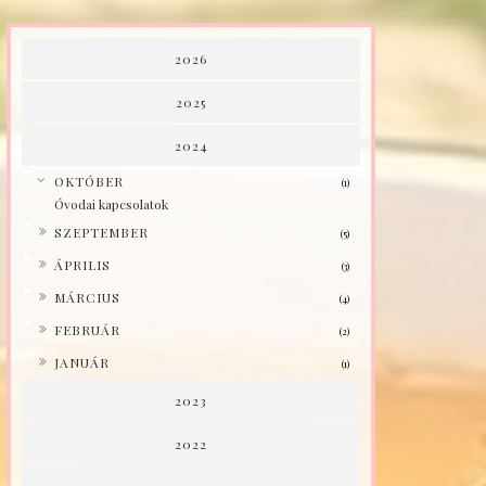
2026
2025
2024
▼
OKTÓBER
(1)
Óvodai kapcsolatok
►
SZEPTEMBER
(5)
►
ÁPRILIS
(3)
►
MÁRCIUS
(4)
►
FEBRUÁR
(2)
►
JANUÁR
(1)
2023
2022