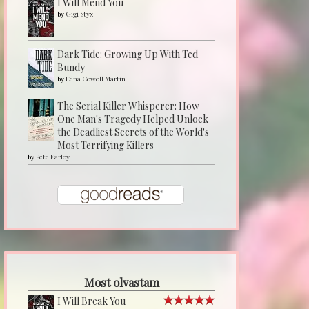
I Will Mend You
by
Gigi Styx
Dark Tide: Growing Up With Ted
Bundy
by
Edna Cowell Martin
The Serial Killer Whisperer: How
One Man's Tragedy Helped Unlock
the Deadliest Secrets of the World's
Most Terrifying Killers
by
Pete Earley
Most olvastam
I Will Break You