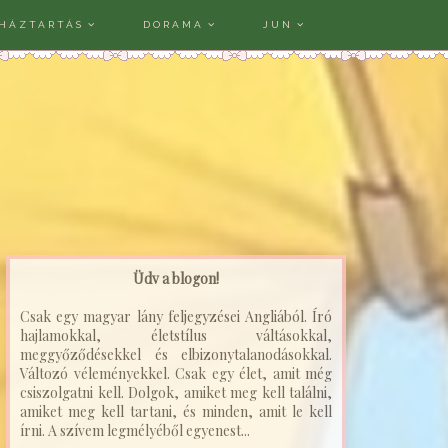
HÁZTARTÁS
DORAMA
JUN
Üdv a blogon!
Csak egy magyar lány feljegyzései Angliából. Író
hajlamokkal, életstílus váltásokkal,
meggyőződésekkel és elbizonytalanodásokkal.
Változó véleményekkel. Csak egy élet, amit még
csiszolgatni kell. Dolgok, amiket meg kell találni,
amiket meg kell tartani, és minden, amit le kell
írni. A szívem legmélyéből egyenest...