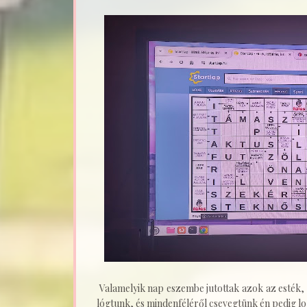
Valamelyik nap eszembe jutottak azok az esték,
lógtunk, és mindenféléről csevegtünk én pedig lo