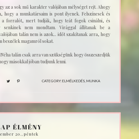
gy az a sok mű karakter valójában mélységet rejt. Ahogy
, hogy a munkatársaim is pont ilyenek. Felszínesek és
 a forralót, mert tudják, hogy teát fogok csinálni, és
g senkinek nem mondtam. Virággal állítanak be a
alójában talán nem is azok... időt szakítanak arra, hogy
em beszélek magamról sokat.
 Néha talán csak arra van szükségünk hogy összeszedjük
 hogy másokkal jóban tudjunk lenni.
CATEGORY:
ELMÉLKEDÉS
,
MUNKA
LAP ÉLMÉNY
tember 20., péntek