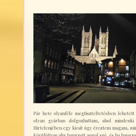
Pár hete olyanféle megtiszteltetésben lehetet
olyan gyárban dolgozhattam, ahol mindenki 
Hirtelenjében egy kicsit úgy éreztem magam, mint
Körülöttem alig hangzott angol szó, és ha hangz