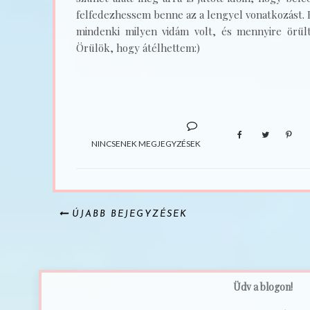
felfedezhessem benne az a lengyel vonatkozást.
mindenki milyen vidám volt, és mennyire örül
Örülök, hogy átélhettem:)
NINCSENEK MEGJEGYZÉSEK
ÚJABB BEJEGYZÉSEK
Üdv a blogon!