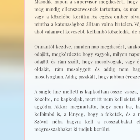
Második napon a supervisor megdicsért, hogy
még mindig ellenszenvesnek tartottam, és már 
vagy a közelébe kerülni. Az egész ember olyan
mintha a katonasághoz álltam volna hirtelen. Vég
ahol valamivel kevesebb kelbimbó közeledik, de 
Onnantól kezdve, minden nap megdicsért, amiko
odajött, megkérdezte hogy vagyok, milyen napo
odajött és rám szólt, hogy mosolyogjak, vagy 
oldalát, rám mosolygott és addig nem ha
mosolyogtam. Addig piszkált, hogy jobban érez
A single line mellett is kapkodtam össze-vissza,
közölte, ne kapkodjak, mert itt nem kell sietni
aggódni. Akkor megmutatta, hogy nem baj, h
kelbimbó is, a lényeg, hogy a feketék, és a n
Szóval néha hagyni kell a rosszabbakat e
mégrosszabbakat ki tudjuk kerülni.