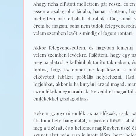
Ahogy néha elfutott mellettem pár rossz, és é
essen a szalagról a ládába, hamar rájöttem, h
mellettem már elhaladt darabok után, annál 
érem be magam, soha nem tudok felegyenesedni,
velem szemben levőt is mindig el fogom rontani.
Akkor felegyenesedtem, és hagytam lemenni a
velem szemben levőekre. Rájöttem, hogy egy na
meg az életről. A kelbimbók tanították nekem, és
fontos, hogy az ember ne kapálózzon a múl
elkövetett hibákat próbálja helyrehozni, lás
legjobbat, akkor is ha kutyául érzed magad, mert
az emlékek megmaradnak. Ne vedd el magadtól a
emlékekkel gazdagodhass.
Nekem gyönyörű emlék az az időszak, csak az
átadni a hely hangulatát, a picike öltözőt, ah
meg a tízórait, és a kellemes napfényben úszó é
szünet alatt még arra is jutott időm, hogy beleo