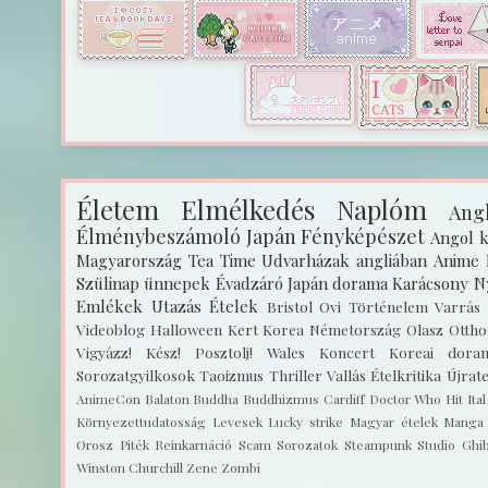
Életem
Elmélkedés
Naplóm
Angl
Élménybeszámoló
Japán
Fényképészet
Angol k
Magyarország
Tea Time
Udvarházak angliában
Anime
Szülinap
ünnepek
Évadzáró
Japán dorama
Karácsony
N
Emlékek
Utazás
Ételek
Bristol
Ovi
Történelem
Varrás
Videoblog
Halloween
Kert
Korea
Németország
Olasz
Ottho
Vigyázz! Kész! Posztolj!
Wales
Koncert
Koreai dora
Sorozatgyilkosok
Taoizmus
Thriller
Vallás
Ételkritika
Újrat
AnimeCon
Balaton
Buddha
Buddhizmus
Cardiff
Doctor Who
Hit
Ita
Környezettudatosság
Levesek
Lucky strike
Magyar ételek
Manga
Orosz
Piték
Reinkarnáció
Scam
Sorozatok
Steampunk
Studio Ghib
Winston Churchill
Zene
Zombi