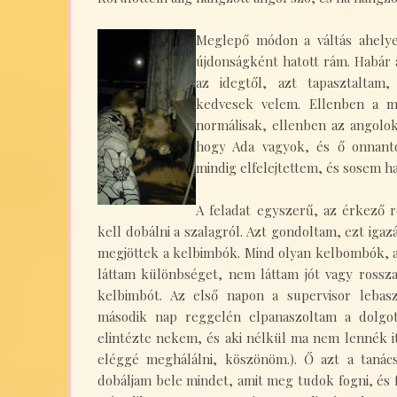
Meglepő módon a váltás ahelyet
újdonságként hatott rám. Habár
az idegtől, azt tapasztaltam
kedvesek velem. Ellenben a ma
normálisak, ellenben az angolok
hogy Ada vagyok, és ő onnantól
mindig elfelejtettem, és sosem ha
A feladat egyszerű, az érkező 
kell dobálni a szalagról. Azt gondoltam, ezt igaz
megjöttek a kelbimbók. Mind olyan kelbombók, 
láttam különbséget, nem láttam jót vagy rossza
kelbimbót. Az első napon a supervisor lebasz
második nap reggelén elpanaszoltam a dolgo
elintézte nekem, és aki nélkül ma nem lennék it
eléggé meghálálni, köszönöm.). Ő azt a tanác
dobáljam bele mindet, amit meg tudok fogni, és fu