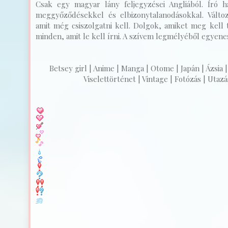
Csak egy magyar lány feljegyzései Angliából. Író ha
meggyőződésekkel és elbizonytalanodásokkal. Válto
amit még csiszolgatni kell. Dolgok, amiket meg kell t
minden, amit le kell írni. A szívem legmélyéből egyenest
Betsey girl | Anime | Manga | Otome | Japán | Ázsia |
Viselettörténet | Vintage | Fotózás | Utazás