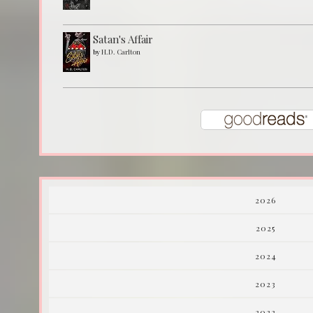
Satan's Affair
by
H.D. Carlton
2026
2025
2024
2023
2022