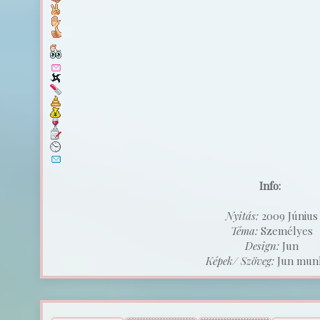
Info:
Nyitás:
2009 Június
Téma:
Személyes
Design:
Jun
Képek/ Szöveg:
Jun munk