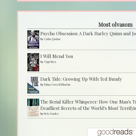
Most olvasom
Psycho Obsession: A Dark Harley Quinn and J
by
Calia Quinn
I Will Mend You
by
Gigi Styx
Dark Tide: Growing Up With Ted Bundy
by
Edna Cowell Martin
The Serial Killer Whisperer: How One Man's 
Deadliest Secrets of the World's Most Terrifyi
by
Pete Earley