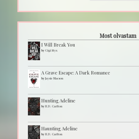
Most olvastam
I Will Break You
by
Gigi Styx
A Grave Escape: A Dark Romance
by
Jaysie Macson
Hunting Adeline
by
H.D. Carlton
Haunting Adeline
by
H.D. Carlton