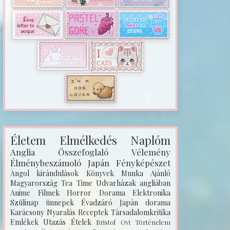
Életem
Elmélkedés
Naplóm
Anglia
Összefoglaló
Vélemény
Élménybeszámoló
Japán
Fényképészet
Angol kirándulások
Könyvek
Munka
Ajánló
Magyarország
Tea Time
Udvarházak angliában
Anime
Filmek
Horror
Dorama
Elektronika
Szülinap
ünnepek
Évadzáró
Japán dorama
Karácsony
Nyaralás
Receptek
Társadalomkritika
Emlékek
Utazás
Ételek
Bristol
Ovi
Történelem