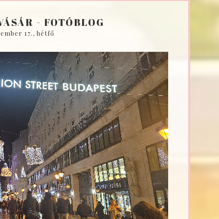
VÁSÁR - FOTÓBLOG
ember 17., hétfő