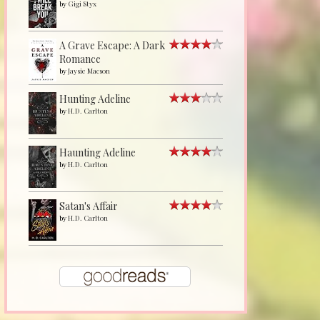
by
Gigi Styx
A Grave Escape: A Dark
Romance
by
Jaysie Macson
Hunting Adeline
by
H.D. Carlton
Haunting Adeline
by
H.D. Carlton
Satan's Affair
by
H.D. Carlton