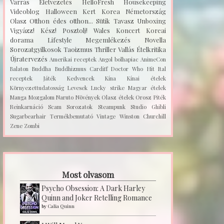
Varrás
Életvezetés
HelloFresh
Housekeeping
Videoblog
Halloween
Kert
Korea
Németország
Olasz
Otthon édes otthon...
Sütik
Tavasz
Unboxing
Vigyázz! Kész! Posztolj!
Wales
Koncert
Koreai
dorama
Lifestyle
Megemlékezés
Novella
Sorozatgyilkosok
Taoizmus
Thriller
Vallás
Ételkritika
Újratervezés
Amerikai receptek
Angol bolhapiac
AnimeCon
Balaton
Buddha
Buddhizmus
Cardiff
Doctor Who
Hit
Ital
receptek
Játék
Kedvencek
Kína
Kínai ételek
Környezettudatosság
Levesek
Lucky strike
Magyar ételek
Manga
Mozgalom
Naruto
Növények
Olasz ételek
Orosz
Piték
Reinkarnáció
Scam
Sorozatok
Steampunk
Studio Ghibli
Sugarbearhair
Termékbemutató
Vintage
Winston Churchill
Zene
Zombi
Most olvasom
Psycho Obsession: A Dark Harley
Quinn and Joker Retelling Romance
by
Calia Quinn