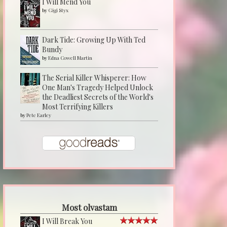
I Will Mend You
by
Gigi Styx
Dark Tide: Growing Up With Ted
Bundy
by
Edna Cowell Martin
The Serial Killer Whisperer: How
One Man's Tragedy Helped Unlock
the Deadliest Secrets of the World's
Most Terrifying Killers
by
Pete Earley
Most olvastam
I Will Break You