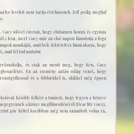
rles leveleit nem tartja értelmesnek. Jeff pedig meghal
be.
e. Gacy idővel ráveszi, hogy elutazzon hozzá és egymás
ból 2 lesz, mert Gacy már az első napon kimutatja a foga
napok munkáját, amit bele fektetett és hinni akarja, hogy
, amit fel tud mutatni.
rőszakolja, és csak az menti meg, hogy Ken, Gacy
beszélésre. Ez az esemény aztán odáig vezet, hogy
rozatgyilkossal és a többiekkel is, akikkel még éppen
cióval. Később felkéri a tanárát, hogy legyen a könyve
 megegyeznek a könyv megfilmesítéséről (Dear Mr Gacy),
zerint pár héttel korábban még nem számított volna rá,