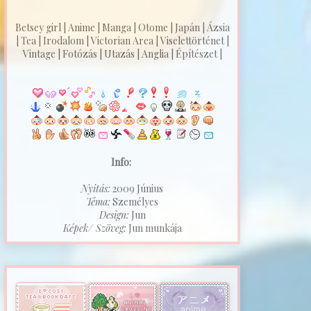
Betsey girl | Anime | Manga | Otome | Japán | Ázsia
| Tea | Irodalom | Victorian Area | Viselettörténet |
Vintage | Fotózás | Utazás | Anglia | Építészet |
Info:
Nyitás:
2009 Június
Téma:
Személyes
Design:
Jun
Képek/ Szöveg:
Jun munkája