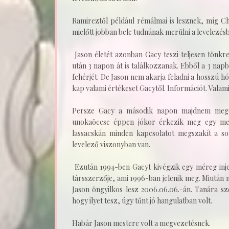
Ramireztől például rémálmai is lesznek, míg Cha
mielőtt jobban bele tudnának merülni a levelezés
Jason életét azonban Gacy teszi teljesen tönkr
után 3 napon át is találkozzanak. Ebből a 3 nap
fehérjét. De Jason nem akarja feladni a hosszú hó
kap valami értékeset Gacytől. Információt. Valamit
Persze Gacy a második napon majdnem mege
unokaöccse éppen jókor érkezik meg egy meg
lassacskán minden kapcsolatot megszakít a so
levelező viszonyban van.
Ezután 1994-ben Gacyt kivégzik egy méreg injek
társszerzője, ami 1996-ban jelenik meg. Miután
Jason öngyilkos lesz 2006.06.06.-án. Tanára s
hogy ilyet tesz, úgy tűnt jó hangulatban volt.
Habár Jason mestere volt a megvezetésnek.