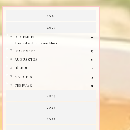
2026
2025
▼
DECEMBER
(1)
The last victim, Jason Moss
►
NOVEMBER
(3)
►
AUGUSZTUS
(3)
►
JÚLIUS
(2)
►
MÁRCIUS
(4)
►
FEBRUÁR
(1)
2024
2023
2022