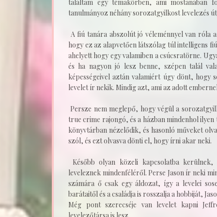
találtam egy témakörben, ami mostanában fo
tanulmányoz néhány sorozatgyilkost levelezés út
A fiú tanára abszolút jó véleménnyel van róla a 
hogy ez az alapvetően látszólag túl intelligens 
ahelyett hogy egy valamiben a csúcsratörne. Ug
és ha nagyon jó lesz benne, szépen talál vala
képességeivel aztán valamiért úgy dönt, hogy 
levelet ír nekik. Mindig azt, ami az adott emberne
Persze nem meglepő, hogy végül a sorozatgyilk
true crime rajongó, és a házban mindenhol ilyen
könyvtárban nézelődik, és hasonló műveket olvas
szól, és ezt olvasva dönti el, hogy írni akar neki.
Később olyan közeli kapcsolatba kerülnek, 
leveleznek mindenféléről. Perse Jason ír neki min
számára ő csak egy áldozat, így a levelei sose
barátaitől és a családja is rosszalja a hobbiját, 
Még pont szerecséje van levelet kapni Jef
levelezőtársa is lesz.