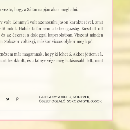
tervezte, hogy a Sátán napján akar meghalni.
volt. Könnnyű volt azonosulni Jason karakterével, amit
ő indok. Habár talán nem a teljes igazság. Kicsit itt-ott
ió és az érzései a dologgal kapcsolatban. Viszont minden
em. Sokszor volt izgi, máskor vicces olykor meglepő.
nézem már magamnak, hogy ki lehet ő. Akkor jöttem rá,
icsit lesokkolt, és a könyv vége még hatásosabb lett, mint
CATEGORY:
AJÁNLÓ
,
KÖNYVEK
,
ÖSSZEFOGLALÓ
,
SOROZATGYILKOSOK