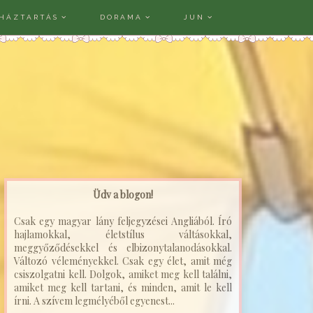
HÁZTARTÁS
DORAMA
JUN
Üdv a blogon!
Csak egy magyar lány feljegyzései Angliából. Író
hajlamokkal, életstílus váltásokkal,
meggyőződésekkel és elbizonytalanodásokkal.
Változó véleményekkel. Csak egy élet, amit még
csiszolgatni kell. Dolgok, amiket meg kell találni,
amiket meg kell tartani, és minden, amit le kell
írni. A szívem legmélyéből egyenest...