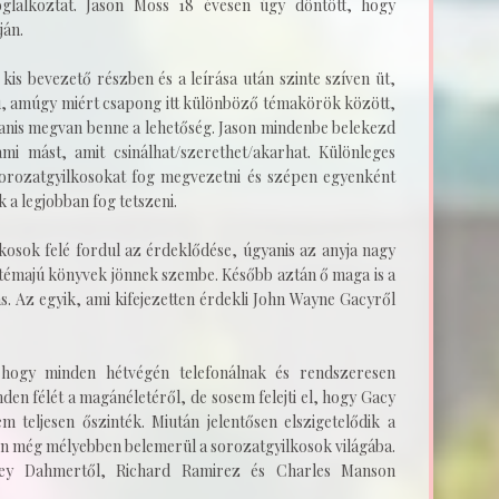
glalkoztat. Jason Moss 18 évesen úgy döntött, hogy
ján.
kis bevezető részben és a leírása után szinte szíven üt,
fiú, amúgy miért csapong itt különböző témakörök között,
yanis megvan benne a lehetőség. Jason mindenbe belekezd
mi mást, amit csinálhat/szerethet/akarhat. Különleges
sorozatgyilkosokat fog megvezetni és szépen egyenként
k a legjobban fog tetszeni.
osok felé fordul az érdeklődése, úgyanis az anyja nagy
 témajú könyvek jönnek szembe. Később aztán ő maga is a
. Az egyik, ami kifejezetten érdekli John Wayne Gacyről
hogy minden hétvégén telefonálnak és rendszeresen
den félét a magánéletéről, de sosem felejti el, hogy Gacy
m teljesen őszinték. Miután jelentősen elszigetelődik a
Jason még mélyebben belemerül a sorozatgyilkosok világába.
frey Dahmertől, Richard Ramirez és Charles Manson