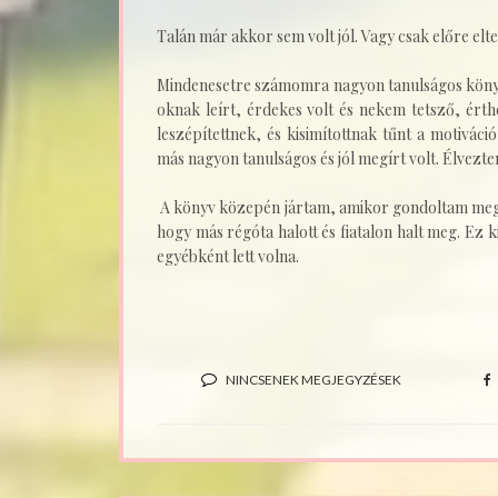
Talán már akkor sem volt jól. Vagy csak előre el
Mindenesetre számomra nagyon tanulságos könyv 
oknak leírt, érdekes volt és nekem tetsző, érthet
leszépítettnek, és kisimítottnak tűnt a motivác
más nagyon tanulságos és jól megírt volt. Élvezt
A könyv közepén jártam, amikor gondoltam meg
hogy más régóta halott és fiatalon halt meg. Ez k
egyébként lett volna.
NINCSENEK MEGJEGYZÉSEK