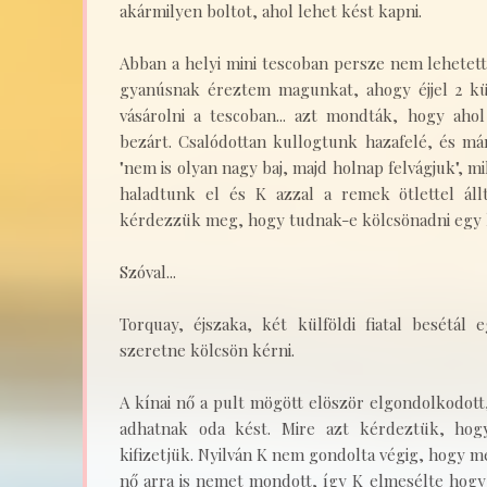
akármilyen boltot, ahol lehet kést kapni.
Abban a helyi mini tescoban persze nem lehetet
gyanúsnak éreztem magunkat, ahogy éjjel 2 kü
vásárolni a tescoban... azt mondták, hogy aho
bezárt. Csalódottan kullogtunk hazafelé, és m
"nem is olyan nagy baj, majd holnap felvágjuk", m
haladtunk el és K azzal a remek ötlettel áll
kérdezzük meg, hogy tudnak-e kölcsönadni egy 
Szóval...
Torquay, éjszaka, két külföldi fiatal besétál
szeretne kölcsön kérni.
A kínai nő a pult mögött elöször elgondolkodot
adhatnak oda kést. Mire azt kérdeztük, ho
kifizetjük. Nyilván K nem gondolta végig, hogy m
nő arra is nemet mondott, így K elmesélte hogy 