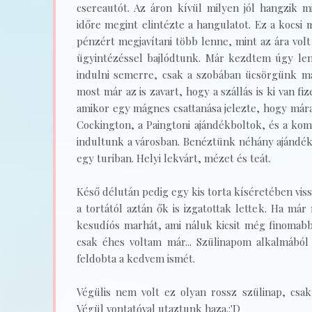
csereautót. Az áron kívül milyen jól hangzik m
időre megint elintézte a hangulatot. Ez a kocsi 
pénzért megjavítani több lenne, mint az ára vol
ügyintézéssel bajlódtunk. Már kezdtem úgy len
indulni semerre, csak a szobában ücsörgünk ma
most már az is zavart, hogy a szállás is ki van fiz
amikor egy mágnes csattanása jelezte, hogy már
Cockington, a Paingtoni ajándékboltok, és a komp
indultunk a városban. Benéztünk néhány ajándék
egy turiban. Helyi lekvárt, mézet és teát.
Késő délután pedig egy kis torta kíséretében vissz
a tortától aztán ők is izgatottak lettek. Ha már
kesudíós marhát, ami náluk kicsit még finomabb
csak éhes voltam már... Szülinapom alkalmából 
feldobta a kedvem ismét.
Végülis nem volt ez olyan rossz szülinap, csa
Végül vontatóval utaztunk haza.:'D