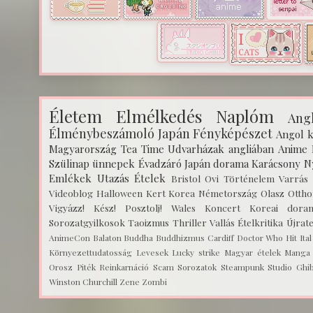
Életem
Elmélkedés
Naplóm
Angl
Élménybeszámoló
Japán
Fényképészet
Angol k
Magyarország
Tea Time
Udvarházak angliában
Anime
Szülinap
ünnepek
Évadzáró
Japán dorama
Karácsony
N
Emlékek
Utazás
Ételek
Bristol
Ovi
Történelem
Varrás
Videoblog
Halloween
Kert
Korea
Németország
Olasz
Ottho
Vigyázz! Kész! Posztolj!
Wales
Koncert
Koreai dora
Sorozatgyilkosok
Taoizmus
Thriller
Vallás
Ételkritika
Újrat
AnimeCon
Balaton
Buddha
Buddhizmus
Cardiff
Doctor Who
Hit
Ita
Környezettudatosság
Levesek
Lucky strike
Magyar ételek
Manga
Orosz
Piték
Reinkarnáció
Scam
Sorozatok
Steampunk
Studio Ghib
Winston Churchill
Zene
Zombi