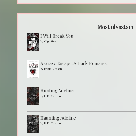
Most olvastam
I Will Break You
by
Gigi Styx
A Grave Escape: A Dark Romance
by
Jaysie Macson
Hunting Adeline
by
H.D. Carlton
Haunting Adeline
by
H.D. Carlton