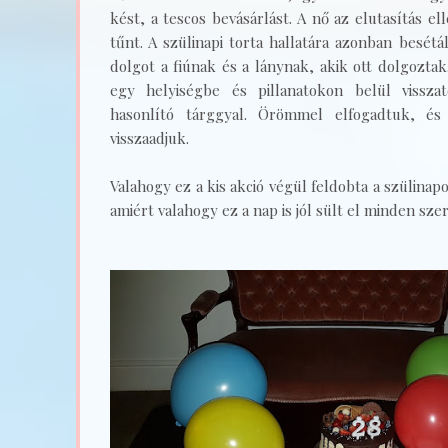
kést, a tescos bevásárlást. A nő az elutasítás e
tűnt. A szülinapi torta hallatára azonban besét
dolgot a fiúnak és a lánynak, akik ott dolgoztak
egy helyiségbe és pillanatokon belül vissza
hasonlító tárggyal. Örömmel elfogadtuk, é
visszaadjuk.
Valahogy ez a kis akció végül feldobta a szülinapo
amiért valahogy ez a nap is jól sült el minden sz