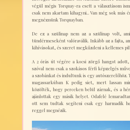
végül mégis Torquay-ra esett a választásom is
csak nem akartam kihagyni... Van még sok más é
megnéznünk Torquayban.
De ez a szülinap nem az a szülinap volt, am
tündérmeseként valóraválik. Inkább az a fajta, ami
kihívásokat, és szeret megkűzdeni a kellemes pi
A 2 órás út végére a kocsi zörgő hangot adott, 
szóval nem csak a szokásos férfi képzelgés műve 
a szobánkat és indultunk is egy autószerelőhöz. 
magassarkúban K pedig siet, mert lassan mi
közölték, hogy perceken belül zárnak, és a hér
ajánlottak egy másik helyet. Odafelé lemaradta
ott sem tudtak segíteni csak egy harmadik h
reggel megnézik.