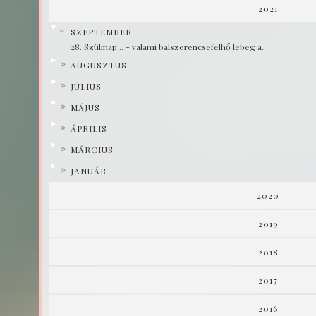
2021
▼
SZEPTEMBER
28. Szülinap... - valami balszerencsefelhő lebeg a...
►
AUGUSZTUS
►
JÚLIUS
►
MÁJUS
►
ÁPRILIS
►
MÁRCIUS
►
JANUÁR
2020
2019
2018
2017
2016