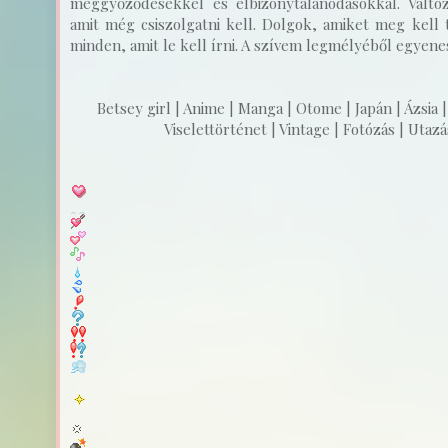
meggyőződésekkel és elbizonytalanodásokkal. Válto
amit még csiszolgatni kell. Dolgok, amiket meg kell t
minden, amit le kell írni. A szívem legmélyéből egyenest
Betsey girl | Anime | Manga | Otome | Japán | Ázsia |
Viselettörténet | Vintage | Fotózás | Utazás