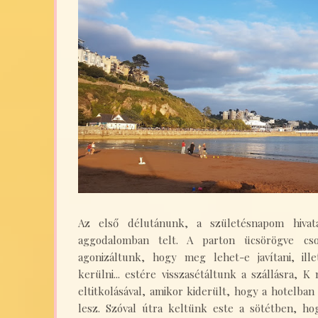
Az első délutánunk, a születésnapom hivat
aggodalomban telt. A parton ücsörögve cs
agonizáltunk, hogy meg lehet-e javítani, il
kerülni... estére visszasétáltunk a szállásra, K
eltitkolásával, amikor kiderült, hogy a hotelba
lesz. Szóval útra keltünk este a sötétben, ho