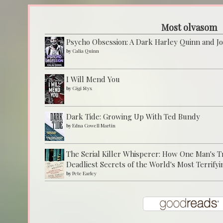
Most olvasom
Psycho Obsession: A Dark Harley Quinn and J
by
Calia Quinn
I Will Mend You
by
Gigi Styx
Dark Tide: Growing Up With Ted Bundy
by
Edna Cowell Martin
The Serial Killer Whisperer: How One Man's 
Deadliest Secrets of the World's Most Terrifyi
by
Pete Earley