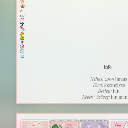
Info:
Nyitás:
2009 Június
Téma:
Személyes
Design:
Jun
Képek/ Szöveg:
Jun munk