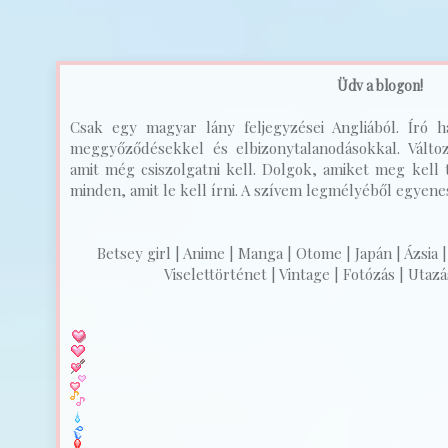
Üdv a blogon!
Csak egy magyar lány feljegyzései Angliából. Író ha
meggyőződésekkel és elbizonytalanodásokkal. Válto
amit még csiszolgatni kell. Dolgok, amiket meg kell t
minden, amit le kell írni. A szívem legmélyéből egyenest
Betsey girl | Anime | Manga | Otome | Japán | Ázsia |
Viselettörténet | Vintage | Fotózás | Utazás