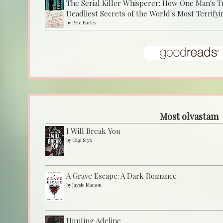
The Serial Killer Whisperer: How One Man's 
Deadliest Secrets of the World's Most Terrifyi
by
Pete Earley
Most olvastam
I Will Break You
by
Gigi Styx
A Grave Escape: A Dark Romance
by
Jaysie Macson
Hunting Adeline