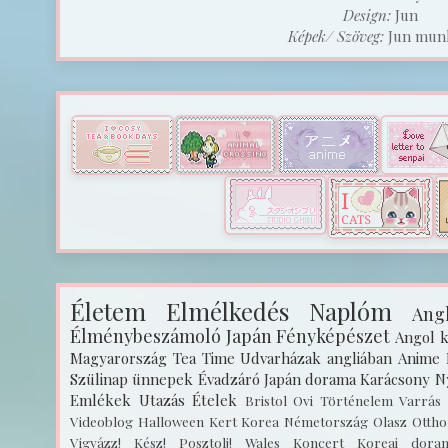
Design:
Jun
Képek/ Szöveg:
Jun munk
Életem
Elmélkedés
Naplóm
Angl
Élménybeszámoló
Japán
Fényképészet
Angol k
Magyarország
Tea Time
Udvarházak angliában
Anime
Szülinap
ünnepek
Évadzáró
Japán dorama
Karácsony
N
Emlékek
Utazás
Ételek
Bristol
Ovi
Történelem
Varrás
Videoblog
Halloween
Kert
Korea
Németország
Olasz
Ottho
Vigyázz! Kész! Posztolj!
Wales
Koncert
Koreai dora