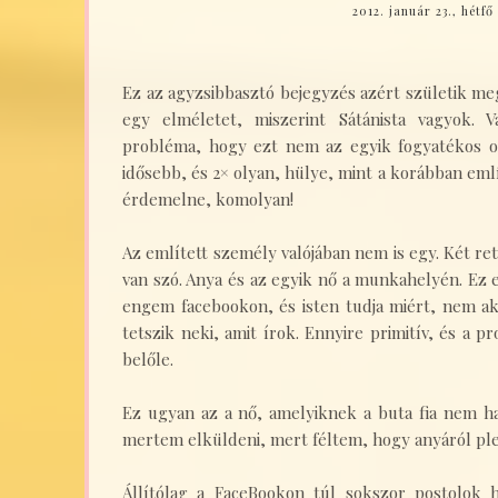
2012. január 23., hétfő
Ez az agyzsibbasztó bejegyzés azért születik m
egy elméletet, miszerint Sátánista vagyok.
probléma, hogy ezt nem az egyik fogyatékos o
idősebb, és 2× olyan, hülye, mint a korábban eml
érdemelne, komolyan!
Az említett személy valójában nem is egy. Két re
van szó. Anya és az egyik nő a munkahelyén. Ez e
engem facebookon, és isten tudja miért, nem ak
tetszik neki, amit írok. Ennyire primitív, és a 
belőle.
Ez ugyan az a nő, amelyiknek a buta fia nem ha
mertem elküldeni, mert féltem, hogy anyáról ple
Állítólag a FaceBookon túl sokszor postolok h