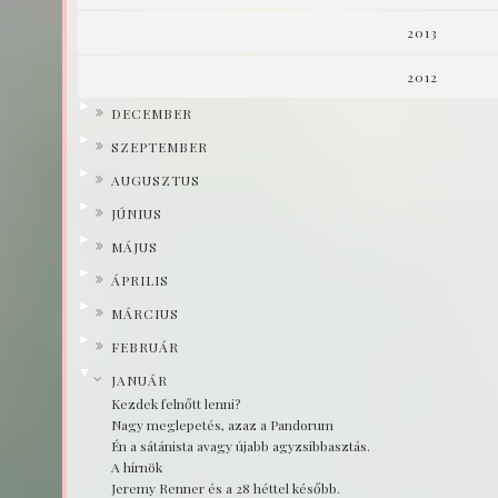
2013
2012
►
DECEMBER
►
SZEPTEMBER
►
AUGUSZTUS
►
JÚNIUS
►
MÁJUS
►
ÁPRILIS
►
MÁRCIUS
►
FEBRUÁR
▼
JANUÁR
Kezdek felnőtt lenni?
Nagy meglepetés, azaz a Pandorum
Én a sátánista avagy újabb agyzsibbasztás.
A hírnök
Jeremy Renner és a 28 héttel később.