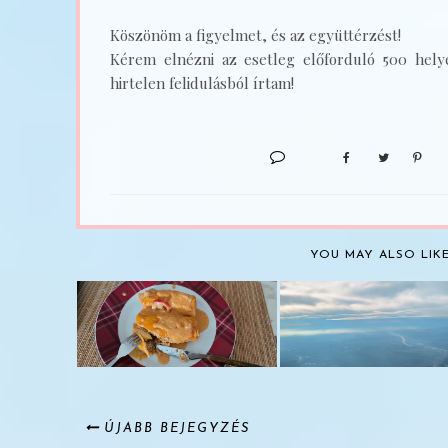
Köszönöm a figyelmet, és az együttérzést!
Kérem elnézni az esetleg előforduló 500 helyes
hirtelen felidulásból írtam!
YOU MAY ALSO LIK
KAJA BESZÁMOLÓ
UTAZÁS ANYÁHOZ |
AVAGY VÉGRE
ÚTIBESZÁMOLÓ
ANYÁNÁL!
ÚJABB BEJEGYZÉS