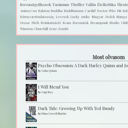
Sorozatgyilkosok
Taoizmus
Thriller
Vallás
Ételkritika
Újrat
AnimeCon
Balaton
Buddha
Buddhizmus
Cardiff
Doctor Who
Hit
Ita
Környezettudatosság
Levesek
Lucky strike
Magyar ételek
Manga
Orosz
Piték
Reinkarnáció
Scam
Sorozatok
Steampunk
Studio Ghib
Winston Churchill
Zene
Zombi
Most olvasom
Psycho Obsession: A Dark Harley Quinn and J
by
Calia Quinn
I Will Mend You
by
Gigi Styx
Dark Tide: Growing Up With Ted Bundy
by
Edna Cowell Martin