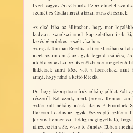
Ezért vagyok én sátánista. Ez az elmélet azonban
szemét és átadja magát a józan paraszti észnek.
Az első hiba az állításban, hogy már legalább
kedvenc színészeimmel kapcsolatban írok k
kevésbé érdekes részét vázolom.
Az egyik Norman Reedus, aki mostanában sokat s
mert szerintem ő az egyik legjobb színész, és
utóbbi napokban az üzenőfalamon megjelenő fil
linkjeinek annyi köze volt a horrorhoz, mint 
annyi, hogy mind a kettő létezik.
De, hogy bizonyítsam írok néhány példát. Volt egy
részéről. Ezt azért, mert Jeremy Renner van
Aztán volt néhány másik like is. A Boondock Sa
Norman Reedus az egyik főszereplő. Aztán a To
Jeremy Renner van. Eddig megfigyelhető, hogy 
nincs. Aztán a Six ways to Sunday. Ebben megi