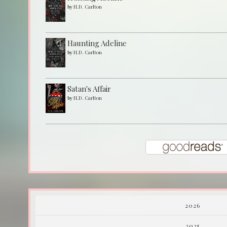
by
H.D. Carlton
Haunting Adeline
by
H.D. Carlton
Satan's Affair
by
H.D. Carlton
2026
2025