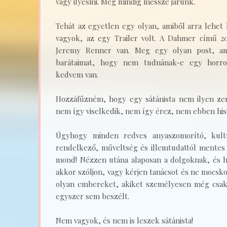
vagy ilyesmi. Még mindig messze járunk.
Tehát az egyetlen egy olyan, amiből arra lehet 
vagyok, az egy Trailer volt. A Dahmer című 20
Jeremy Renner van. Meg egy olyan post, a
barátaimat, hogy nem tudnának-e egy horror
kedvem van.
Hozzáfűzném, hogy egy sátánista nem ilyen zen
nem így viselkedik, nem így érez, nem ebben hi
Úgyhogy minden redves anyaszomorító, kultú
rendelkező, műveltség és illemtudattól mentes k
mond! Nézzen utána alaposan a dolgoknak, és h
akkor szóljon, vagy kérjen tanácsot és ne mocsk
olyan embereket, akiket személyesen még csak 
egyszer sem beszélt.
Nem vagyok, és nem is leszek sátánista!