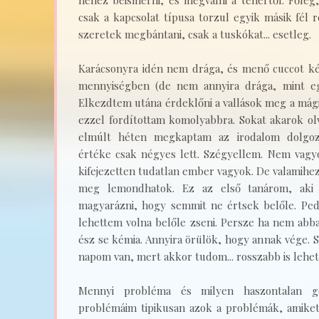
nehéz beismerni, és megválni a tehertől. Főleg,
csak a kapcsolat típusa torzul egyik másik fél 
szeretek megbántani, csak a tuskókat... esetleg.
Karácsonyra idén nem drága, és menő cuccot k
mennyiségben (de nem annyira drága, mint eg
Elkezdtem utána érdeklőni a vallások meg a mág
ezzel fordítottam komolyabbra. Sokat akarok ol
elmúlt héten megkaptam az irodalom dolgoz
értéke csak négyes lett. Szégyellem. Nem vagy
kifejezetten tudatlan ember vagyok. De valamihez
meg lemondhatok. Ez az első tanárom, aki 
magyarázni, hogy semmit ne értsek belőle. Ped
lehettem volna belőle zseni. Persze ha nem abb
ész se kémia. Annyira örülök, hogy annak vége. 
napom van, mert akkor tudom... rosszabb is lehetn
Mennyi probléma és milyen haszontalan go
problémáim tipikusan azok a problémák, amik