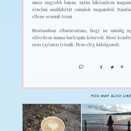
nincs nagyobb bajom. Aztán kikészítem magam 
érzelmi analfabétát csinálok magamból. Ráad
ellene semmit tenni.
Mostanában elhatároztam, hogy ne mindig ugy
elővettem mama harlequin könyveit. Most kezdtem
nem egészen tetszik. Nem elég kidolgozott.
YOU MAY ALSO LIK
SZÍVMELENGETŐ
27. SZÜLINAPOM #2 
SZIVECSKÉS
VALÓRAVÁLT ÁLMO..
LATTÉZÁS