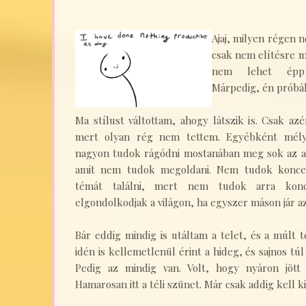
Ajaj, milyen régen n
csak nem elítésre m
nem lehet épp 
Márpedig, én próbál
Ma stílust váltottam, ahogy látszik is. Csak a
mert olyan rég nem tettem. Egyébként mél
nagyon tudok rágódni mostanában meg sok az ap
amit nem tudok megoldani. Nem tudok koncen
témát találni, mert nem tudok arra konc
elgondolkodjak a világon, ha egyszer máson jár 
Bár eddig mindig is utáltam a telet, és a múlt t
idén is kellemetlenül érint a hideg, és sajnos tú
Pedig az mindig van. Volt, hogy nyáron jött
Hamarosan itt a téli szünet. Már csak addig kell k