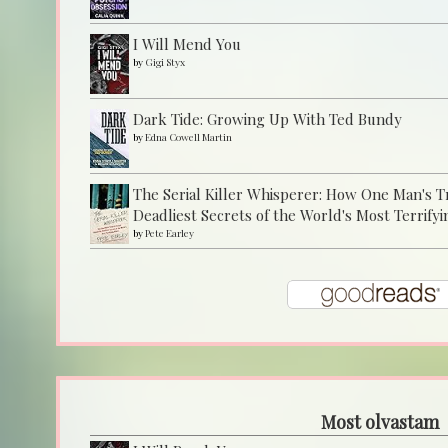
I Will Mend You
by
Gigi Styx
Dark Tide: Growing Up With Ted Bundy
by
Edna Cowell Martin
The Serial Killer Whisperer: How One Man's 
Deadliest Secrets of the World's Most Terrifyi
by
Pete Earley
Most olvastam