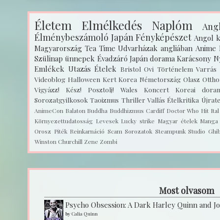
Életem
Elmélkedés
Naplóm
Angl
Élménybeszámoló
Japán
Fényképészet
Angol k
Magyarország
Tea Time
Udvarházak angliában
Anime
Szülinap
ünnepek
Évadzáró
Japán dorama
Karácsony
N
Emlékek
Utazás
Ételek
Bristol
Ovi
Történelem
Varrás
Videoblog
Halloween
Kert
Korea
Németország
Olasz
Ottho
Vigyázz! Kész! Posztolj!
Wales
Koncert
Koreai dora
Sorozatgyilkosok
Taoizmus
Thriller
Vallás
Ételkritika
Újrat
AnimeCon
Balaton
Buddha
Buddhizmus
Cardiff
Doctor Who
Hit
Ita
Környezettudatosság
Levesek
Lucky strike
Magyar ételek
Manga
Orosz
Piték
Reinkarnáció
Scam
Sorozatok
Steampunk
Studio Ghib
Winston Churchill
Zene
Zombi
Most olvasom
Psycho Obsession: A Dark Harley Quinn and J
by
Calia Quinn