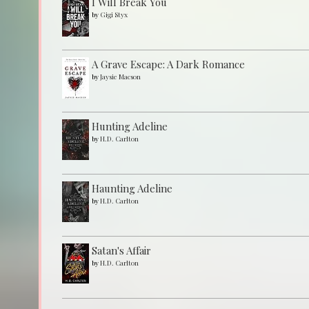
I Will Break You
by
Gigi Styx
A Grave Escape: A Dark Romance
by
Jaysie Macson
Hunting Adeline
by
H.D. Carlton
Haunting Adeline
by
H.D. Carlton
Satan's Affair
by
H.D. Carlton