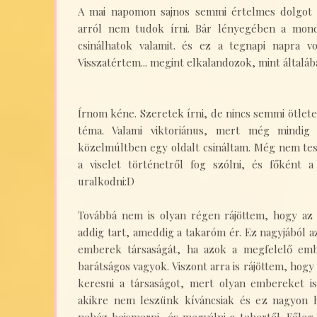
A mai napomon sajnos semmi értelmes dolgot 
arról nem tudok írni. Bár lényegében a mond
csinálhatok valamit. és ez a tegnapi napra vo
Visszatértem... megint elkalandozok, mint általáb
Írnom kéne. Szeretek írni, de nincs semmi ötlete
téma. Valami viktoriánus, mert még mindig
közelmúltben egy oldalt csináltam. Még nem tes
a viselet történetről fog szólni, és főként a
uralkodni:D
Továbbá nem is olyan régen rájöttem, hogy az a
addig tart, ameddig a takaróm ér. Ez nagyjából a
emberek társaságát, ha azok a megfelelő emb
barátságos vagyok. Viszont arra is rájöttem, h
keresni a társaságot, mert olyan embereket 
akikre nem leszünk kíváncsiak és ez nagyon 