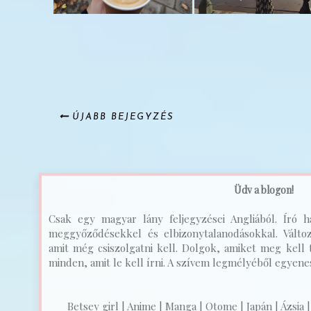
ÚJABB BEJEGYZÉS
Üdv a blogon!
Csak egy magyar lány feljegyzései Angliából. Író ha
meggyőződésekkel és elbizonytalanodásokkal. Válto
amit még csiszolgatni kell. Dolgok, amiket meg kell t
minden, amit le kell írni. A szívem legmélyéből egyenest
Betsey girl | Anime | Manga | Otome | Japán | Ázsia |