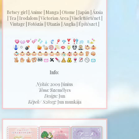
Betsey girl | Anime | Manga | Otome | Japán | Ázsia
| Tea | Irodalom | Victorian Area | Viselettörténet |
Vintage | Fotózás | Utazás | Anglia | Építészet |
Info:
Nyitás:
2009 Június
Téma:
Személyes
Design:
Jun
Képek/ Szöveg:
Jun munkája