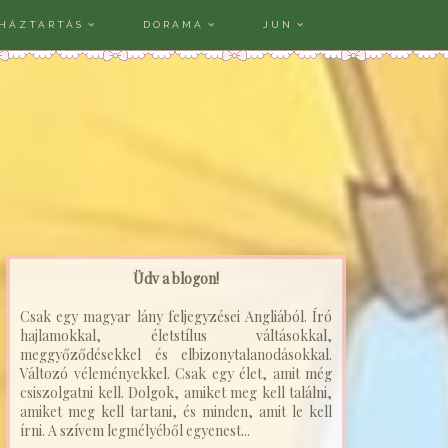
HÁZTARTÁS
DORAMA
JUN
Üdv a blogon!
Csak egy magyar lány feljegyzései Angliából. Író
hajlamokkal, életstílus váltásokkal,
meggyőződésekkel és elbizonytalanodásokkal.
Változó véleményekkel. Csak egy élet, amit még
csiszolgatni kell. Dolgok, amiket meg kell találni,
amiket meg kell tartani, és minden, amit le kell
írni. A szívem legmélyéből egyenest...