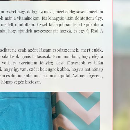
om. Azért nagy dolog ez most, mert eddig sosem mertem
ok már a vitaminokon. Kis kihagyás után döntöttem úgy,
 mellett döntöttem. Ezzel talán jobban lehet spórolni a
ala, hogy ajándék neszeszer jár hozzá, és egy új fésű. A
ikat ne csak azért lássam csodaszernek, mert cukik,
s pakolások igenis hatásosak. Nem mondom, hogy elég a
 volt, és szerintem tényleg kicsit fényesebb és talán
ni, hogy így van, ezért beleugrok abba, hogy a hat hónap
yelem és dokumentálom a hajam állapotát. Azt nem ígérem,
k hónap végén biztosan.