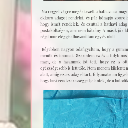
Ma reggel végre megérkezett a hathavi csomag
ekkora adagot rendelni, és pár hónapja spórol
hogy ismét rendelek, és ezúttal a hathavi adag
postaköltségen, ami nem hátrány. A másik jó old
régit már eléggé elhasználtam egy év alatt.
Régebben nagyon odafigyeltem, hogy a gumimac
menők és finomak. Szerintem ez és a folytono
maci, de a hajamnak jót tett, hogy ez is ott
egészségesebb is lett tőle. Nem merem kijelente
alatt, amíg ez az adag eltart, folyamatsoan fig
hogy havi rendszerességgel jelentek, de a hatodi