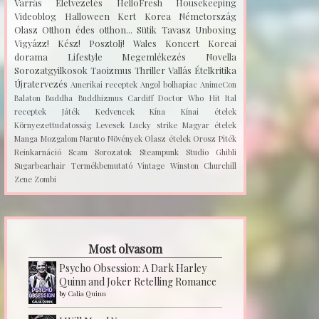
Varrás
Életvezetés
HelloFresh
Housekeeping
Videoblog
Halloween
Kert
Korea
Németország
Olasz
Otthon édes otthon...
Sütik
Tavasz
Unboxing
Vigyázz! Kész! Posztolj!
Wales
Koncert
Koreai
dorama
Lifestyle
Megemlékezés
Novella
Sorozatgyilkosok
Taoizmus
Thriller
Vallás
Ételkritika
Újratervezés
Amerikai receptek
Angol bolhapiac
AnimeCon
Balaton
Buddha
Buddhizmus
Cardiff
Doctor Who
Hit
Ital
receptek
Játék
Kedvencek
Kína
Kínai ételek
Környezettudatosság
Levesek
Lucky strike
Magyar ételek
Manga
Mozgalom
Naruto
Növények
Olasz ételek
Orosz
Piték
Reinkarnáció
Scam
Sorozatok
Steampunk
Studio Ghibli
Sugarbearhair
Termékbemutató
Vintage
Winston Churchill
Zene
Zombi
Most olvasom
Psycho Obsession: A Dark Harley
Quinn and Joker Retelling Romance
by
Calia Quinn