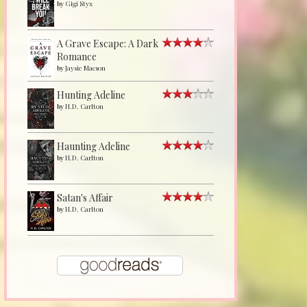
by
Gigi Styx
A Grave Escape: A Dark
Romance
by
Jaysie Macson
Hunting Adeline
by
H.D. Carlton
Haunting Adeline
by
H.D. Carlton
Satan's Affair
by
H.D. Carlton