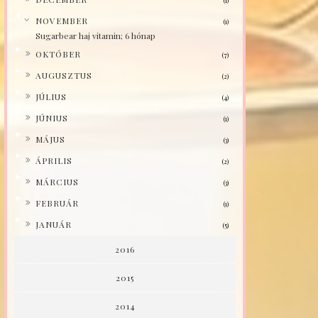
(1)
▼
NOVEMBER
(1)
Sugarbear haj vitamin; 6 hónap
►
OKTÓBER
(7)
►
AUGUSZTUS
(2)
►
JÚLIUS
(4)
►
JÚNIUS
(1)
►
MÁJUS
(3)
►
ÁPRILIS
(2)
►
MÁRCIUS
(3)
►
FEBRUÁR
(1)
►
JANUÁR
(5)
2016
2015
2014