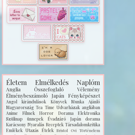
Életem
Elmélkedés
Naplóm
Anglia
Összefoglaló
Vélemény
Élménybeszámoló
Japán
Fényképészet
Angol kirándulások
Könyvek
Munka
Ajánló
Magyarország
Tea Time
Udvarházak angliában
Anime
Filmek
Horror
Dorama
Elektronika
Szülinap
ünnepek
Évadzáró
Japán dorama
Karácsony
Nyaralás
Receptek
Társadalomkritika
Emlékek
Utazás
Ételek
Bristol
Ovi
Történelem