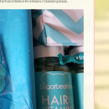
 tartom felháborító lehúzós reklámfogásnak.