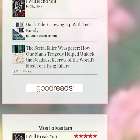
I Will Mend You
by
Gigi Styx
Dark Tide: Growing Up With Ted
Bundy
by
Edna Cowell Martin
The Serial Killer Whisperer: How
One Man's Tragedy Helped Unlock
the Deadliest Secrets of the World's
Most Terrifying Killers
by
Pete Earley
Most olvastam
I Will Break You