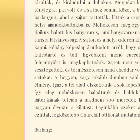
tárolták, és kirándulni a dobokon. Megnéztü
tényleg ici-pici volt és a sajthoz semmi köze, a
barlangon, ahol a sajtot tartották, láttuk a c
helyi ajándékboltokba is. Mellékesen megje
tipikus halott kis bányaváros, ami bányaváros
turista látványosság. A sajton és a helyi cideren k
kapni. Néhány képeslap árulkodott arról, hogy
kulcstartó és toll. Egyébként menő cucco
feleannyiért is megkaphatnánk. Sajtot nem v
vesztegették, és természetesen mind cheddar vo
sajtokat. A hegyen, vagy inkább dombon való 
élmény. Igaz, a tél alatt elszoktunk a sok lépc
így elég nehézkesen haladtunk és haldoko
lajtorjájának tetején a majdnem 300 meredek 
nagyon élvezte a kilátást. Leginkább ezeket
ezúttal, legközelebb Churchill otthonát mutatom
Barlang: