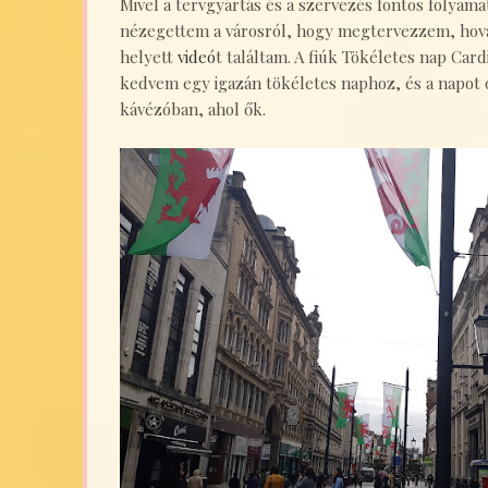
Mivel a tervgyártás és a szervezés fontos folyama
nézegettem a városról, hogy megtervezzem, hova
helyett
videó
t találtam. A fiúk Tökéletes nap Ca
kedvem egy igazán tökéletes naphoz, és a napot o
kávézóban, ahol ők.