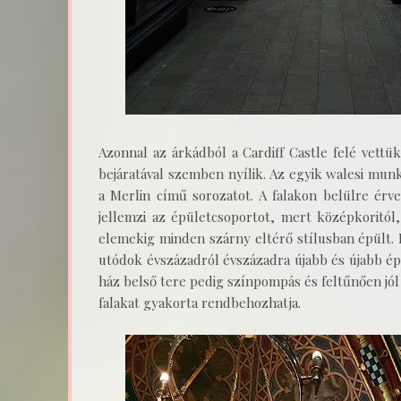
Azonnal az árkádból a Cardiff Castle felé vettük
bejáratával szemben nyílik. Az egyik walesi munk
a Merlin című sorozatot. A falakon belülre érv
jellemzi az épületcsoportot, mert középkoritól
elemekig minden szárny eltérő stílusban épült.
utódok évszázadról évszázadra újabb és újabb ép
ház belső tere pedig színpompás és feltűnően jól 
falakat gyakorta rendbehozhatja.