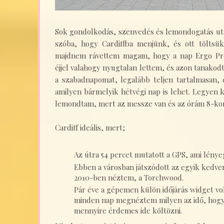
Sok gondolkodás, szenvedés és lemondogatás utá
szóba, hogy Cardiffba menjünk, és ott töltsük
majdnem rávettem magam, hogy a nap Ergo Pro
éjjel valahogy nyugtalan lettem, és azon tanako
a szabadnapomat, legalább teljen tartalmasan,
amilyen bármelyik hétvégi nap is lehet. Legyen 
lemondtam, mert az messze van és az órám 8-kor
Cardiff ideális, mert;
Az útra 54 percet mutatott a GPS, ami lény
Ebben a városban játszódott az egyik kedv
2010-ben néztem, a Torchwood.
Pár éve a gépemen külön időjárás widget volt
minden nap megnéztem milyen az idő, hog
mennyire érdemes ide költözni.