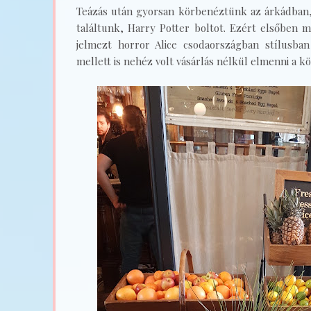
Teázás után gyorsan körbenéztünk az árkádban,
találtunk, Harry Potter boltot. Ezért elsőben 
jelmezt horror Alice csodaországban stílusba
mellett is nehéz volt vásárlás nélkül elmenni a k