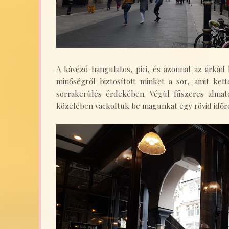
A kávézó hangulatos, pici, és azonnal az árkád
minőségről biztosított minket a sor, amit kett
sorrakerülés érdekében. Végül fűszeres almat
közelében vackoltuk be magunkat egy rövid időre.