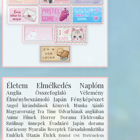
Életem
Elmélkedés
Naplóm
Anglia
Összefoglaló
Vélemény
Élménybeszámoló
Japán
Fényképészet
Angol kirándulások
Könyvek
Munka
Ajánló
Magyarország
Tea Time
Udvarházak angliában
Anime
Filmek
Horror
Dorama
Elektronika
Szülinap
ünnepek
Évadzáró
Japán dorama
Karácsony
Nyaralás
Receptek
Társadalomkritika
Emlékek
Utazás
Ételek
Bristol
Ovi
Történelem