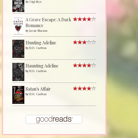
by
Gigi Styx
A Grave Escape: A Dark
Romance
by
Jaysie Macson
Hunting Adeline
by
H.D. Carlton
Haunting Adeline
by
H.D. Carlton
Satan's Affair
by
H.D. Carlton