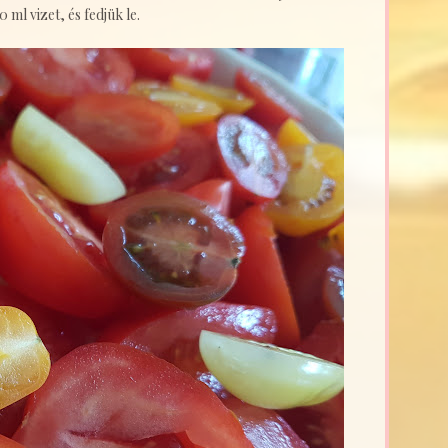
ml vizet, és fedjük le.