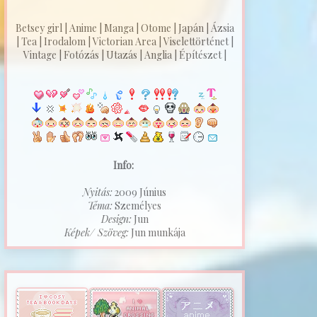
Betsey girl | Anime | Manga | Otome | Japán | Ázsia
| Tea | Irodalom | Victorian Area | Viselettörténet |
Vintage | Fotózás | Utazás | Anglia | Építészet |
Info:
Nyitás:
2009 Június
Téma:
Személyes
Design:
Jun
Képek/ Szöveg:
Jun munkája