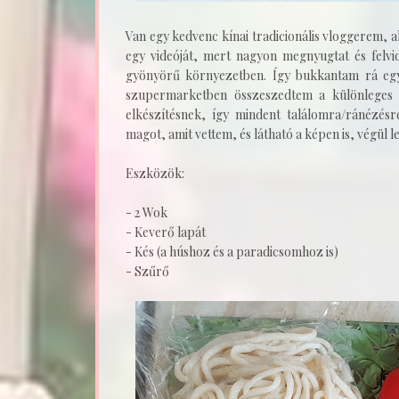
Van egy kedvenc kínai tradicionális vloggerem, 
egy videóját, mert nagyon megnyugtat és felvi
gyönyörű környezetben. Így bukkantam rá egy
szupermarketben összeszedtem a különleges kí
elkészítésnek, így mindent találomra/ránézésr
magot, amit vettem, és látható a képen is, végül l
Eszközök:
- 2 Wok
- Keverő lapát
- Kés (a húshoz és a paradicsomhoz is)
- Szűrő