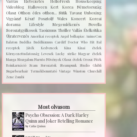
Varrás
Életvezetés
HelloFresh
Housekeeping
Videoblog
Halloween
Kert
Korea
Németország
Olasz
Otthon édes otthon...
Sütik
Tavasz
Unboxing
Vigyázz! Kész! Posztolj!
Wales
Koncert
Koreai
dorama
Lifestyle
Megemlékezés
Novella
Sorozatgyilkosok
Taoizmus
Thriller
Vallás
Ételkritika
Újratervezés
Amerikai receptek
Angol bolhapiac
AnimeCon
Balaton
Buddha
Buddhizmus
Cardiff
Doctor Who
Hit
Ital
receptek
Játék
Kedvencek
Kína
Kínai ételek
Környezettudatosság
Levesek
Lucky strike
Magyar ételek
Manga
Mozgalom
Naruto
Növények
Olasz ételek
Orosz
Piték
Reinkarnáció
Scam
Sorozatok
Steampunk
Studio Ghibli
Sugarbearhair
Termékbemutató
Vintage
Winston Churchill
Zene
Zombi
Most olvasom
Psycho Obsession: A Dark Harley
Quinn and Joker Retelling Romance
by
Calia Quinn