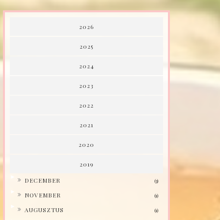
2026
2025
2024
2023
2022
2021
2020
2019
►
DECEMBER
(3)
►
NOVEMBER
(1)
►
AUGUSZTUS
(1)