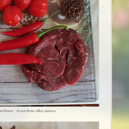
só fűszer - lecseréltem csillag ánizsra.