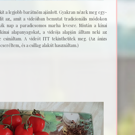
akit a legjobb barátnőm ajánlott. Gyakran nézek meg egy-
dít az, amit a videóiban bemutat tradicionális módokon
ik nap a paradicsomos marha levesre. Miután a kínai
nai alapanyagokat, a videója alapján álltam neki az
e csináltam. A videót
ITT
tekinthetitek meg. (Az ánizs
ecseréltem, és a csillag alakút használtam.)