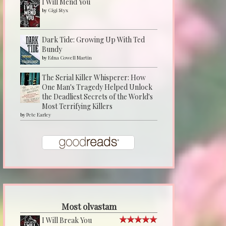
I Will Mend You
by
Gigi Styx
Dark Tide: Growing Up With Ted
Bundy
by
Edna Cowell Martin
The Serial Killer Whisperer: How
One Man's Tragedy Helped Unlock
the Deadliest Secrets of the World's
Most Terrifying Killers
by
Pete Earley
Most olvastam
I Will Break You