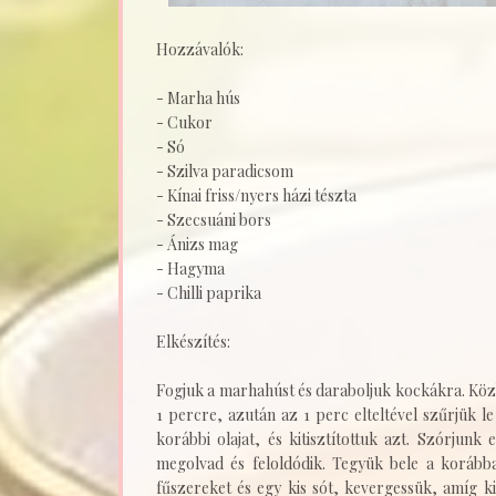
Hozzávalók:
- Marha hús
- Cukor
- Só
- Szilva paradicsom
- Kínai friss/nyers házi tészta
- Szecsuáni bors
- Ánizs mag
- Hagyma
- Chilli paprika
Elkészítés:
Fogjuk a marhahúst és daraboljuk kockákra. Közb
1 percre, azután az 1 perc elteltével szűrjük le
korábbi olajat, és kitisztítottuk azt. Szórjunk
megolvad és feloldódik. Tegyük bele a korább
fűszereket és egy kis sót, kevergessük, amíg k