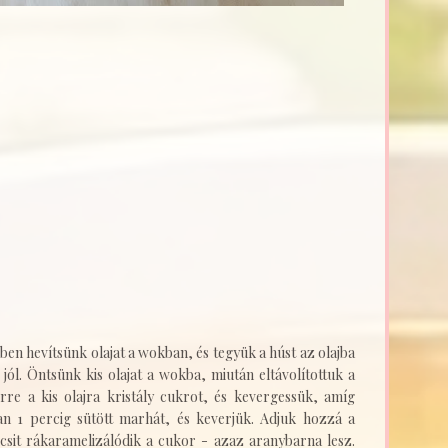
en hevítsünk olajat a wokban, és tegyük a húst az olajba
 jól. Öntsünk kis olajat a wokba, miután eltávolítottuk a
 erre a kis olajra kristály cukrot, és kevergessük, amíg
an 1 percig sütött marhát, és keverjük. Adjuk hozzá a
icsit rákaramelizálódik a cukor - azaz aranybarna lesz.