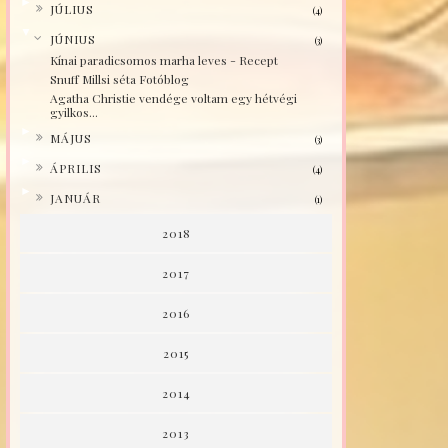
►
JÚLIUS
(4)
▼
JÚNIUS
(3)
Kínai paradicsomos marha leves - Recept
Snuff Millsi séta Fotóblog
Agatha Christie vendége voltam egy hétvégi
gyilkos...
►
MÁJUS
(3)
►
ÁPRILIS
(4)
►
JANUÁR
(1)
2018
2017
2016
2015
2014
2013