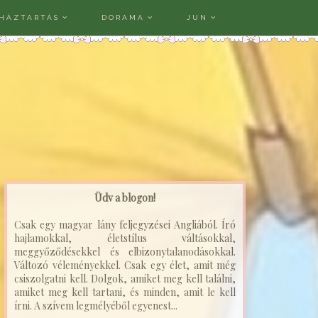
HÁZTARTÁS
DORAMA
JUN
Üdv a blogon!
Csak egy magyar lány feljegyzései Angliából. Író
hajlamokkal, életstílus váltásokkal,
meggyőződésekkel és elbizonytalanodásokkal.
Változó véleményekkel. Csak egy élet, amit még
csiszolgatni kell. Dolgok, amiket meg kell találni,
amiket meg kell tartani, és minden, amit le kell
írni. A szívem legmélyéből egyenest...