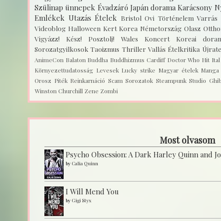
Szülinap
ünnepek
Évadzáró
Japán dorama
Karácsony
N
Emlékek
Utazás
Ételek
Bristol
Ovi
Történelem
Varrás
Videoblog
Halloween
Kert
Korea
Németország
Olasz
Ottho
Vigyázz! Kész! Posztolj!
Wales
Koncert
Koreai dora
Sorozatgyilkosok
Taoizmus
Thriller
Vallás
Ételkritika
Újrat
AnimeCon
Balaton
Buddha
Buddhizmus
Cardiff
Doctor Who
Hit
Ita
Környezettudatosság
Levesek
Lucky strike
Magyar ételek
Manga
Orosz
Piték
Reinkarnáció
Scam
Sorozatok
Steampunk
Studio Ghib
Winston Churchill
Zene
Zombi
Most olvasom
Psycho Obsession: A Dark Harley Quinn and J
by
Calia Quinn
I Will Mend You
by
Gigi Styx