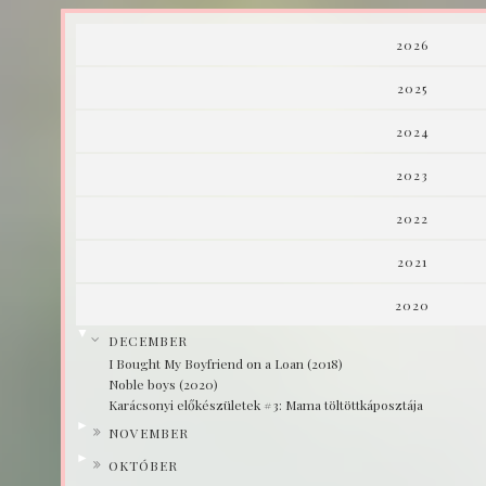
2026
2025
2024
2023
2022
2021
2020
▼
DECEMBER
I Bought My Boyfriend on a Loan (2018)
Noble boys (2020)
Karácsonyi előkészületek #3: Mama töltöttkáposztája
►
NOVEMBER
►
OKTÓBER