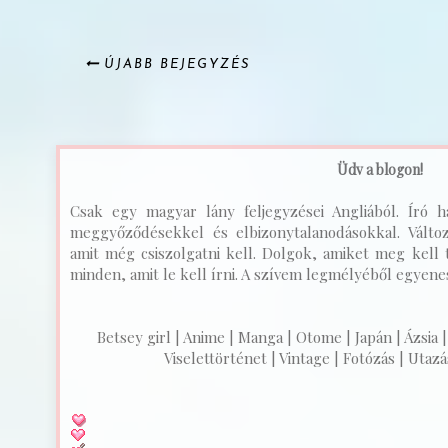
ÚJABB BEJEGYZÉS
Üdv a blogon!
Csak egy magyar lány feljegyzései Angliából. Író ha
meggyőződésekkel és elbizonytalanodásokkal. Válto
amit még csiszolgatni kell. Dolgok, amiket meg kell t
minden, amit le kell írni. A szívem legmélyéből egyenest
Betsey girl | Anime | Manga | Otome | Japán | Ázsia |
Viselettörténet | Vintage | Fotózás | Utazás