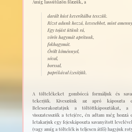
Amíg lassútűzön főzzük, a
darált húst keverőtálba tesszük.
Rizst adunk hozzá, kevesebbet, mint amenny
Egy tojást ütünk rá,
vörös hagymát aprítunk,
fokhagymát.
Őrölt köménnyel,
sóval,
borssal,
paprikával ízesítjük.
A töltelékeket gombóccá formáljuk és sava
tekerjük. Kiveszünk az apró káposzta 
Belesorakoztatjuk a töltöttkáposztákat, a
visszatesszük a tetejére, én adtam még hozzá eg
letakarjuk egy fejeskáposzta savanyított levelével
(vagy amíg a töltelék is teljesen átfő) hagyjuk ro