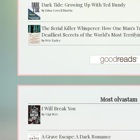
Dark Tide: Growing Up With Ted Bundy
by
Edna Cowell Martin
The Serial Killer Whisperer: How One Man's 
Deadliest Secrets of the World's Most Terrifyi
by
Pete Earley
Most olvastam
I Will Break You
by
Gigi Styx
A Grave Escape: A Dark Romance