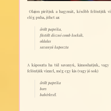
Olajon pirítjuk a hagymát, később felöntjük v
elég puha, jöhet az
őrölt paprika,
füstölt disznó comb kockák,
oldalas
savanyú kaposzta
A káposzta ha túl savanyú, kimoshatjuk, vagy c
felöntjük vízzel, még egy kis (vagy jó sok)
őrölt paprika
bors
babérlevél.