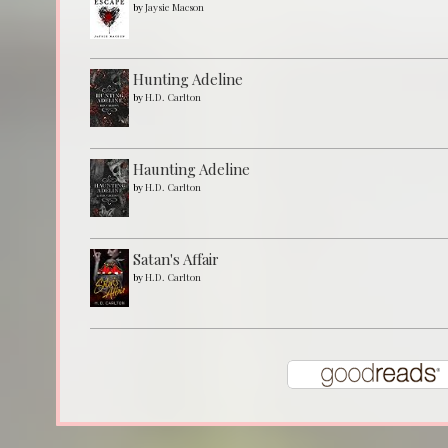
by
Jaysie Macson
Hunting Adeline
by
H.D. Carlton
Haunting Adeline
by
H.D. Carlton
Satan's Affair
by
H.D. Carlton