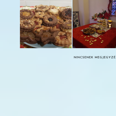
KARÁCSONYI
KARÁCSONYI
ELŐKÉSZÜLETEK #2:
ELŐKÉSZÜLETEK #1:
LINZER...
DEKORÁ...
NINCSENEK MEGJEGYZÉ