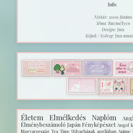
Info:
Nyitás:
2009 Június
Téma:
Személyes
Design:
Jun
Képek/ Szöveg:
Jun munk
Életem
Elmélkedés
Naplóm
Angl
Élménybeszámoló
Japán
Fényképészet
Angol k
Magyarország
Tea Time
Udvarházak angliában
Anime